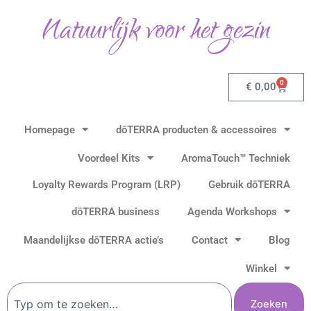
Ga
Natuurlijk voor het gezin
naar
de
inhoud
0
Winkel
€
0,00
Homepage
dōTERRA producten & accessoires
Voordeel Kits
AromaTouch™ Techniek
Loyalty Rewards Program (LRP)
Gebruik dōTERRA
dōTERRA business
Agenda Workshops
Maandelijkse dōTERRA actie’s
Contact
Blog
Winkel
Zoeken
Zoeken