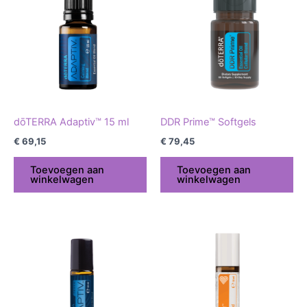
dōTERRA Adaptiv™ 15 ml
DDR Prime™ Softgels
€
69,15
€
79,45
Toevoegen aan
Toevoegen aan
winkelwagen
winkelwagen