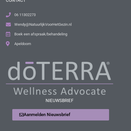
CONTACT
06 11302273
Wendy@NatuurlijkVoorHetGezin.nl
Boek een afspraak/behandeling
Apeldoorn
NIEUWSBRIEF
Aanmelden Nieuwsbrief