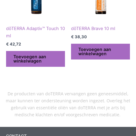
dōTERRA Adaptiv™ Touch 10
dōTERRA Brave 10 ml
ml
€
38,30
€
42,72
Toevoegen aan
winkelwagen
Toevoegen aan
winkelwagen
De producten van doTERRA vervangen geen geneesmiddel,
maar kunnen ter ondersteuning worden ingezet. Overleg het
gebruik van essentiële oliën van doTERRA met je arts bij
medische klachten en/of voorgeschreven medicatie.