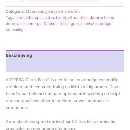
Categorie:
Meervoudige essentiële oliën
Tags:
aromatherapie
,
citrus blend
,
citrus bliss
,
doterra blend
,
doterra olie
,
energie & focus
,
frisse geur
,
motivatie
,
potige
stemming
Beschrijving
Beoordelingen (0)
dōTERRA Citrus Bliss™ is een frisse en zonnige essentiële
olieblend met een zoet, fruitig en licht kruidig aroma. Deze
blend staat bekend om haar opbeurende werking en helpt
om een positieve sfeer te creëren, zowel mentaal als
emotioneel.
Aromatisch verspreid ondersteunt Citrus Bliss motivatie,
creativiteit en een goede stemming.