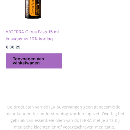
dōTERRA Citrus Bliss 15 ml
in augustus 10% korting
€
36,29
Toevoegen aan
winkelwagen
De producten van doTERRA vervangen geen geneesmiddel,
maar kunnen ter ondersteuning worden ingezet. Overleg het
gebruik van essentiële oliën van doTERRA met je arts bij
medische klachten en/of voorgeschreven medicatie.