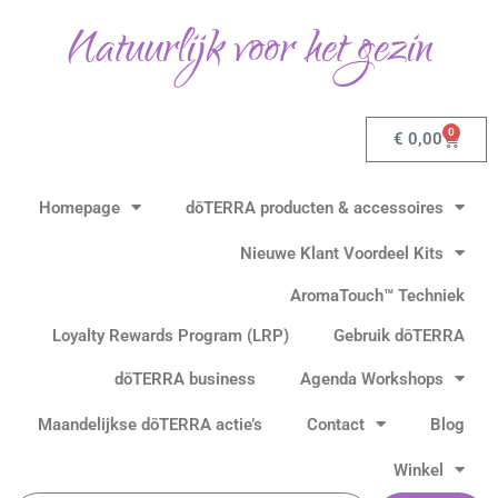
Ga
Natuurlijk voor het gezin
naar
de
inhoud
0
Winkel
€
0,00
Homepage
dōTERRA producten & accessoires
Nieuwe Klant Voordeel Kits
AromaTouch™ Techniek
Loyalty Rewards Program (LRP)
Gebruik dōTERRA
dōTERRA business
Agenda Workshops
Maandelijkse dōTERRA actie’s
Contact
Blog
Winkel