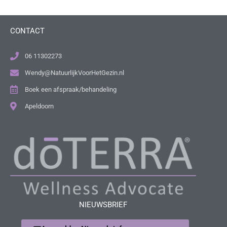
CONTACT
06 11302273
Wendy@NatuurlijkVoorHetGezin.nl
Boek een afspraak/behandeling
Apeldoorn
NIEUWSBRIEF