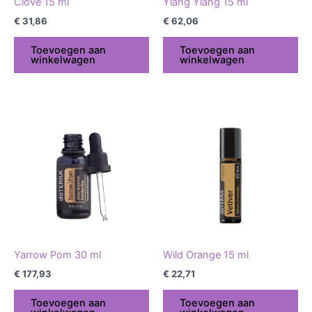
Clove 15 ml
Ylang Ylang 15 ml
€
31,86
€
62,06
Toevoegen aan
Toevoegen aan
winkelwagen
winkelwagen
Yarrow Pom 30 ml
Wild Orange 15 ml
€
177,93
€
22,71
Toevoegen aan
Toevoegen aan