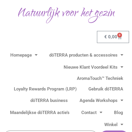
Gesorteerd
Ga
op
Natuurlijk voor het gezin
populariteit
naar
de
inhoud
0
Winkel
€
0,00
Homepage
dōTERRA producten & accessoires
Nieuwe Klant Voordeel Kits
AromaTouch™ Techniek
Loyalty Rewards Program (LRP)
Gebruik dōTERRA
dōTERRA business
Agenda Workshops
Maandelijkse dōTERRA actie’s
Contact
Blog
Winkel