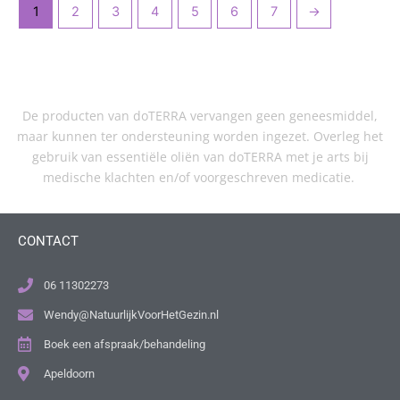
1
2
3
4
5
6
7
→
De producten van doTERRA vervangen geen geneesmiddel,
maar kunnen ter ondersteuning worden ingezet. Overleg het
gebruik van essentiële oliën van doTERRA met je arts bij
medische klachten en/of voorgeschreven medicatie.
CONTACT
06 11302273
Wendy@NatuurlijkVoorHetGezin.nl
Boek een afspraak/behandeling
Apeldoorn