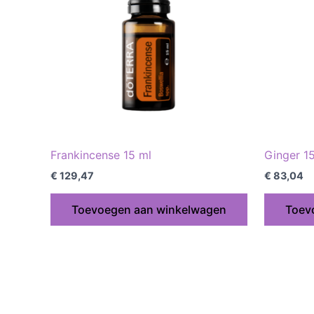
Frankincense 15 ml
Ginger 1
€
129,47
€
83,04
Toevoegen aan winkelwagen
Toev