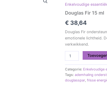
Enkelvoudige essentiël
15
ml
Douglas Fir 15 ml
aantal
€
38,64
Douglas Fir ondersteun
emotionele lichtheid. D
verkwikkend.
Toevoegen
Categorie:
Enkelvoudige e
Tags:
ademhaling onderst
douglasspar
,
frisse energi