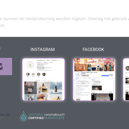
kunnen ter ondersteuning worden ingezet. Overleg het gebruik v
tie.
F
INSTAGRAM
FACEBOOK
n
ef