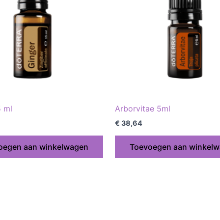
5 ml
Arborvitae 5ml
€
38,64
oegen aan winkelwagen
Toevoegen aan winkel