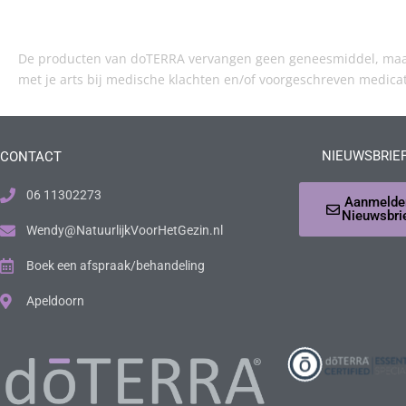
De producten van doTERRA vervangen geen geneesmiddel, maar 
met je arts bij medische klachten en/of voorgeschreven medica
NIEUWSBRIE
CONTACT
06 11302273
Aanmelde
Nieuwsbri
Wendy@NatuurlijkVoorHetGezin.nl
Boek een afspraak/behandeling
Apeldoorn