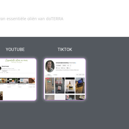
an essentiële oliën van doTERRA
YOUTUBE
TIKTOK