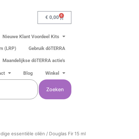
0
Winkelwagen
€
0,00
Nieuwe Klant Voordeel Kits
am (LRP)
Gebruik dōTERRA
Maandelijkse dōTERRA actie’s
act
Blog
Winkel
Zoeken
dige essentiële oliën
/ Douglas Fir 15 ml