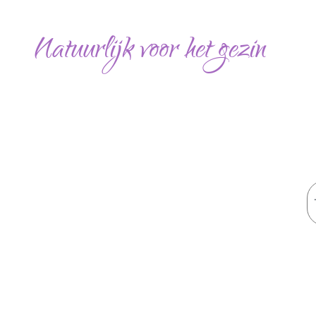
Ga
naar
Natuurlijk voor het gezin
de
inhoud
Z