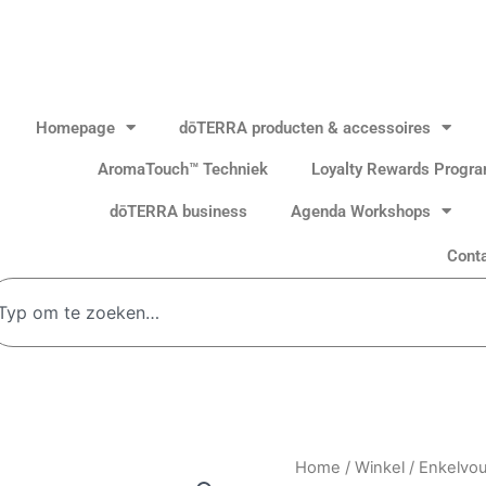
Homepage
dōTERRA producten & accessoires
AromaTouch™ Techniek
Loyalty Rewards Progr
dōTERRA business
Agenda Workshops
Cont
oeken
Douglas
Home
/
Winkel
/
Enkelvou
Fir