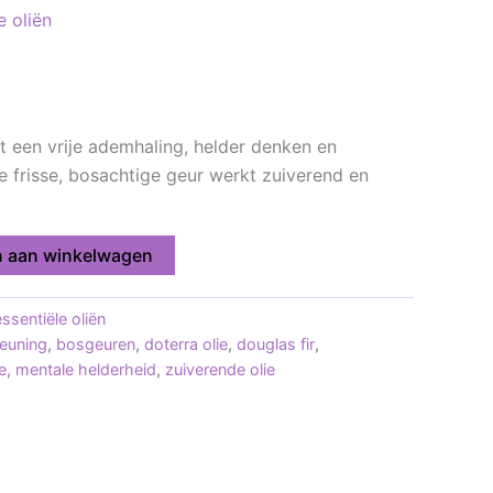
e oliën
t een vrije ademhaling, helder denken en
e frisse, bosachtige geur werkt zuiverend en
 aan winkelwagen
ssentiële oliën
euning
,
bosgeuren
,
doterra olie
,
douglas fir
,
e
,
mentale helderheid
,
zuiverende olie