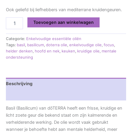
Ook geliefd bij liefhebbers van mediterrane kruidengeuren.
Toevoegen aan winkelwagen
Categorie:
Enkelvoudige essentiële oliën
Tags:
basil
,
basilicum
,
doterra olie
,
enkelvoudige olie
,
focus
,
helder denken
,
hoofd en nek
,
keuken
,
kruidige olie
,
mentale
ondersteuning
Beschrijving
Beoordelingen (0)
Basil (Basilicum) van dōTERRA heeft een frisse, kruidige en
licht zoete geur die bekend staat om zijn kalmerende en
verhelderende werking. De olie wordt vaak gebruikt
wanneer je behoefte hebt aan mentale helderheid, meer