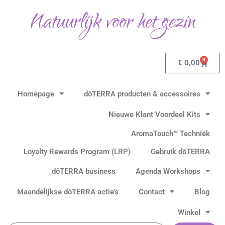
Ga
Natuurlijk voor het gezin
naar
de
inhoud
0
Winkel
€
0,00
Homepage
dōTERRA producten & accessoires
Nieuwe Klant Voordeel Kits
AromaTouch™ Techniek
Loyalty Rewards Program (LRP)
Gebruik dōTERRA
dōTERRA business
Agenda Workshops
Maandelijkse dōTERRA actie’s
Contact
Blog
Winkel