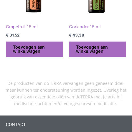
Grapefruit 15 ml
Coriander 15 ml
€
31,52
€
43,38
Toevoegen aan
Toevoegen aan
winkelwagen
winkelwagen
De producten van doTERRA vervangen geen geneesmiddel,
maar kunnen ter ondersteuning worden ingezet. Overleg het
gebruik van essentiële oliën van doTERRA met je arts bij
medische klachten en/of voorgeschreven medicatie.
CONTACT