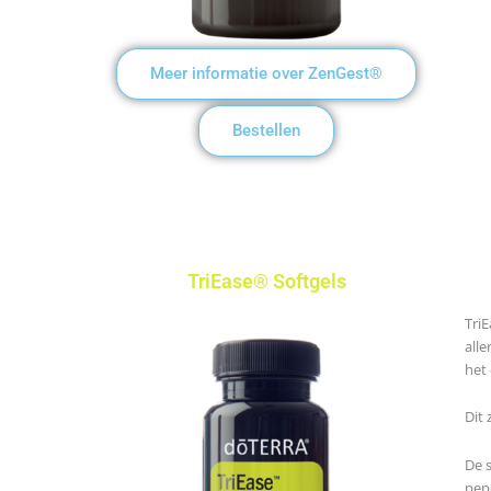
Meer informatie over ZenGest®
Bestellen
TriEase® Softgels
Tri
all
het
Dit 
De 
pep