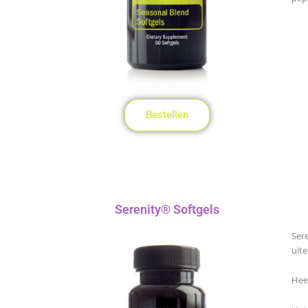
Bestellen
Serenity® Softgels
Sere
uite
Heer