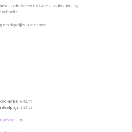
bevolen dosis: een tot twee capsules per dag
r behoefte.
ig om dagelijks in te nemen.
koopprijs:
€ 42,11
rdeelprijs:
€ 31,58
punten
:
26