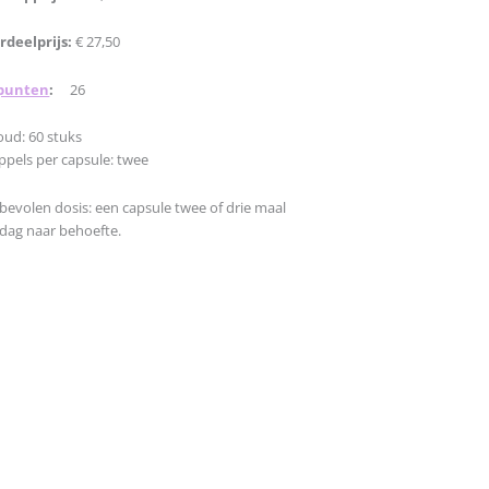
rdeelprijs:
€ 27,50
punten
:
26
oud: 60 stuks
ppels per capsule: twee
bevolen dosis: een capsule twee of drie maal
 dag naar behoefte.