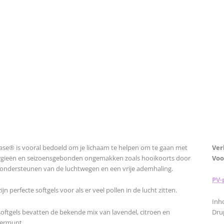
Ease® is vooral bedoeld om je lichaam te helpen om te gaan met
Ver
ergieën en seizoensgebonden ongemakken zoals hooikoorts door
Voo
 ondersteunen van de luchtwegen en een vrije ademhaling.
PV-
zijn perfecte softgels voor als er veel pollen in de lucht zitten.
Inh
softgels bevatten de bekende mix van lavendel, citroen en
Dru
ermunt.