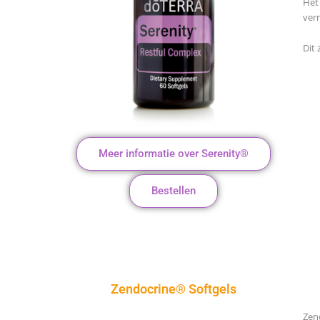
Het 
ver
Dit 
Meer informatie over Serenity®
Bestellen
Zendocrine® Softgels
Zen