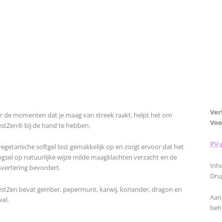
Ver
r de momenten dat je maag van streek raakt, helpt het om
Voo
estZen® bij de hand te hebben.
PV-
egetarische softgel lost gemakkelijk op en zorgt ervoor dat het
gsel op natuurlijke wijze milde maagklachten verzacht en de
Inh
svertering bevordert.
Dru
estZen bevat gember, pepermunt, karwij, koriander, dragon en
Aan
el.
beh