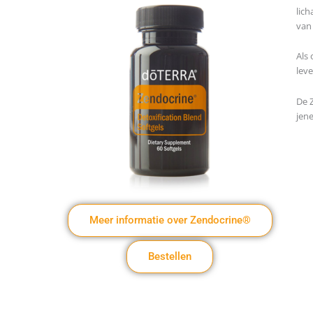
lich
van 
Als
leve
De 
jene
Meer informatie over Zendocrine®
Bestellen