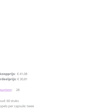
koopprijs:
€ 41,08
rdeelprijs:
€ 30,81
punten
:
28
oud: 60 stuks
ppels per capsule: twee