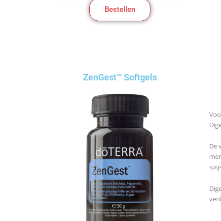
Bestellen
ZenGest™ Softgels
Voo
Dig
De v
men
spij
Dig
venk