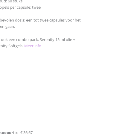
oud: 60 stuks
ppels per capsule: twee
bevolen dosis: een tot twee capsules voor het
pen gaan.
s ook een combo pack. Serenity 15 ml olie +
nity Softgels.
Meer info
koopprijs:
€ 36,67