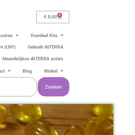
0
Winkelwagen
€
0,00
soires
Voordeel Kits
am (LRP)
Gebruik dōTERRA
Maandelijkse dōTERRA actie’s
act
Blog
Winkel
Zoeken