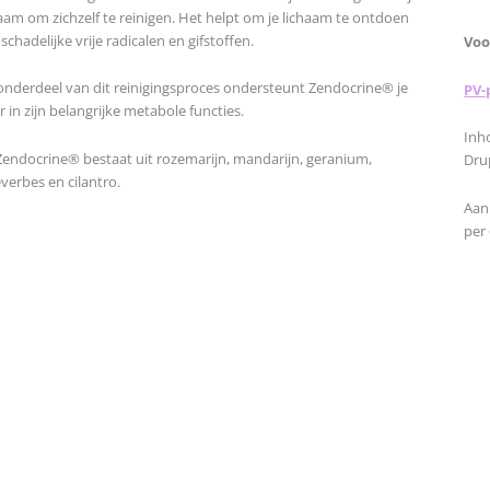
aam om zichzelf te reinigen. Het helpt om je lichaam te ontdoen
schadelijke vrije radicalen en gifstoffen.
Voo
 onderdeel van dit reinigingsproces ondersteunt Zendocrine® je
PV-
r in zijn belangrijke metabole functies.
Inh
Zendocrine® bestaat uit rozemarijn, mandarijn, geranium,
Dru
verbes en cilantro.
Aan
per