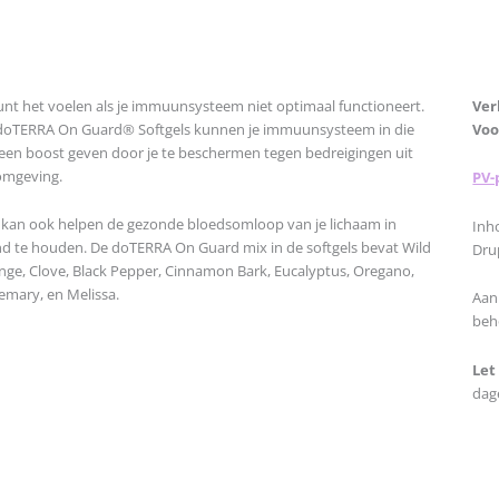
kunt het voelen als je immuunsysteem niet optimaal functioneert.
Ver
doTERRA On Guard® Softgels kunnen je immuunsysteem in die
Voo
d een boost geven door je te beschermen tegen bedreigingen uit
omgeving.
PV-
 kan ook helpen de gezonde bloedsomloop van je lichaam in
Inh
nd te houden. De doTERRA On Guard mix in de softgels bevat Wild
Dru
nge, Clove, Black Pepper, Cinnamon Bark, Eucalyptus, Oregano,
emary, en Melissa.
Aan
beh
Let
dage