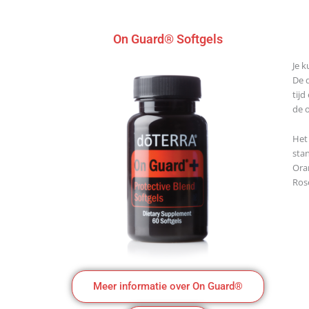
On Guard® Softgels
Je 
De 
tij
de 
Het
sta
Ora
Ros
Meer informatie over On Guard®