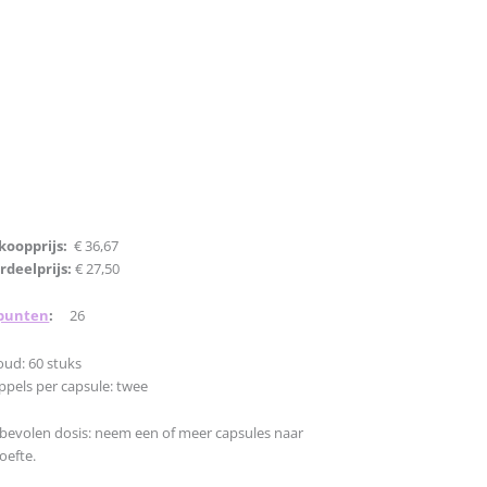
koopprijs:
€ 36,67
rdeelprijs:
€ 27,50
punten
:
26
oud: 60 stuks
ppels per capsule: twee
bevolen dosis: neem een of meer capsules naar
oefte.