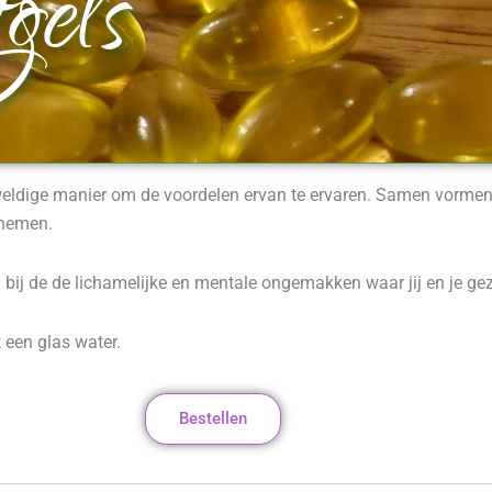
gels
geweldige manier om de voordelen ervan te ervaren. Samen vorme
 nemen.
en bij de de lichamelijke en mentale ongemakken waar jij en je g
 een glas water.
Bestellen