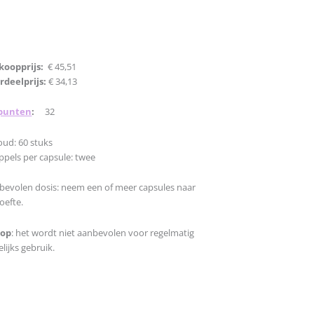
koopprijs:
€ 45,51
rdeelprijs:
€ 34,13
punten
:
32
oud: 60 stuks
ppels per capsule: twee
bevolen dosis: neem een of meer capsules naar
oefte.
 op
: het wordt niet aanbevolen voor regelmatig
lijks gebruik.