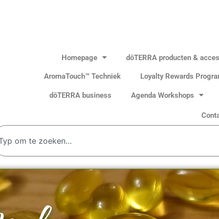
Homepage
dōTERRA producten & acces
AromaTouch™ Techniek
Loyalty Rewards Progr
dōTERRA business
Agenda Workshops
Cont
oeken