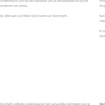
ondersteunt ook bij het kalmeren van je zenuwstelsel en bij het
Inh
minderen van stress.
Dru
zijn allemaal voordelen bij inname van Serenity®.
Aan
sla
Er i
Sere
docrine® softgels ondersteunen het natuurlijke vermogen van je
Ver