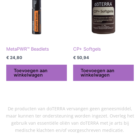
MetaPWR™ Beadlets
CP+ Softgels
€
24,80
€
50,94
Toevoegen aan
Toevoegen aan
winkelwagen
winkelwagen
De producten van doTERRA vervangen geen geneesmiddel,
maar kunnen ter ondersteuning worden ingezet. Overleg het
gebruik van essentiële oliën van doTERRA met je arts bij
medische klachten en/of voorgeschreven medicatie.