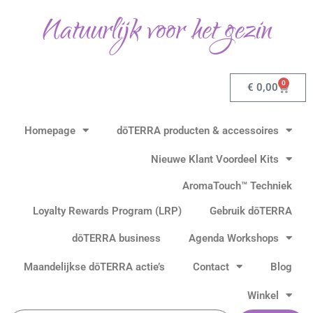
Ga
Natuurlijk voor het gezin
naar
de
inhoud
0
Winkel
€
0,00
Homepage
dōTERRA producten & accessoires
Nieuwe Klant Voordeel Kits
AromaTouch™ Techniek
Loyalty Rewards Program (LRP)
Gebruik dōTERRA
dōTERRA business
Agenda Workshops
Maandelijkse dōTERRA actie’s
Contact
Blog
Winkel