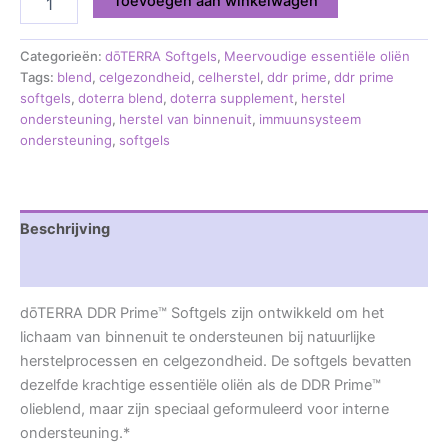
Toevoegen aan winkelwagen
Categorieën:
dōTERRA Softgels
,
Meervoudige essentiële oliën
Tags:
blend
,
celgezondheid
,
celherstel
,
ddr prime
,
ddr prime
softgels
,
doterra blend
,
doterra supplement
,
herstel
ondersteuning
,
herstel van binnenuit
,
immuunsysteem
ondersteuning
,
softgels
Beschrijving
Beoordelingen (0)
dōTERRA DDR Prime™ Softgels zijn ontwikkeld om het
lichaam van binnenuit te ondersteunen bij natuurlijke
herstelprocessen en celgezondheid. De softgels bevatten
dezelfde krachtige essentiële oliën als de DDR Prime™
olieblend, maar zijn speciaal geformuleerd voor interne
ondersteuning.*