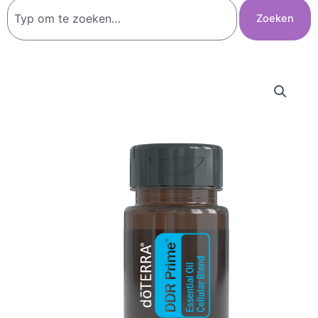
Zoeken
Zoeken
DDR
Prime™
Softgels
aantal