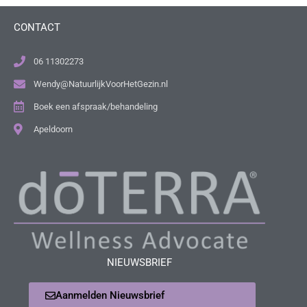
CONTACT
06 11302273
Wendy@NatuurlijkVoorHetGezin.nl
Boek een afspraak/behandeling
Apeldoorn
NIEUWSBRIEF
Aanmelden Nieuwsbrief