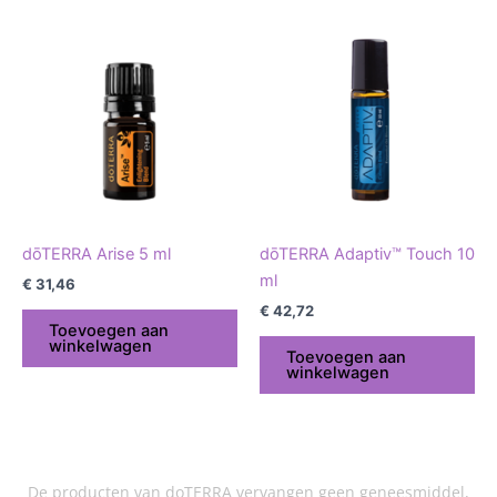
dōTERRA Arise 5 ml
dōTERRA Adaptiv™ Touch 10
ml
€
31,46
€
42,72
Toevoegen aan
winkelwagen
Toevoegen aan
winkelwagen
De producten van doTERRA vervangen geen geneesmiddel,