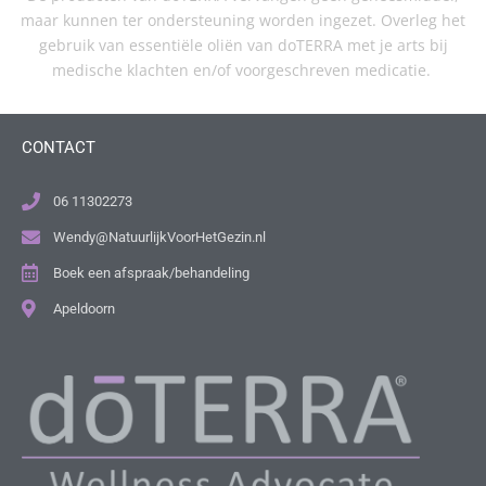
maar kunnen ter ondersteuning worden ingezet. Overleg het
gebruik van essentiële oliën van doTERRA met je arts bij
medische klachten en/of voorgeschreven medicatie.
CONTACT
06 11302273
Wendy@NatuurlijkVoorHetGezin.nl
Boek een afspraak/behandeling
Apeldoorn