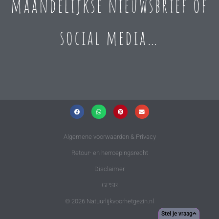
maandelijkse nieuwsbrief of
social media…
Algemene voorwaarden & Privacy
Retour- en herroepingsrecht
Disclaimer
GPSR
© 2026 Natuurlijkvoorhetgezin.nl
Stel je vraag