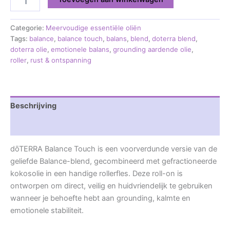
Categorie:
Meervoudige essentiële oliën
Tags:
balance
,
balance touch
,
balans
,
blend
,
doterra blend
,
doterra olie
,
emotionele balans
,
grounding aardende olie
,
roller
,
rust & ontspanning
Beschrijving
Beoordelingen (0)
dōTERRA Balance Touch is een voorverdunde versie van de
geliefde Balance-blend, gecombineerd met gefractioneerde
kokosolie in een handige rollerfles. Deze roll-on is
ontworpen om direct, veilig en huidvriendelijk te gebruiken
wanneer je behoefte hebt aan grounding, kalmte en
emotionele stabiliteit.