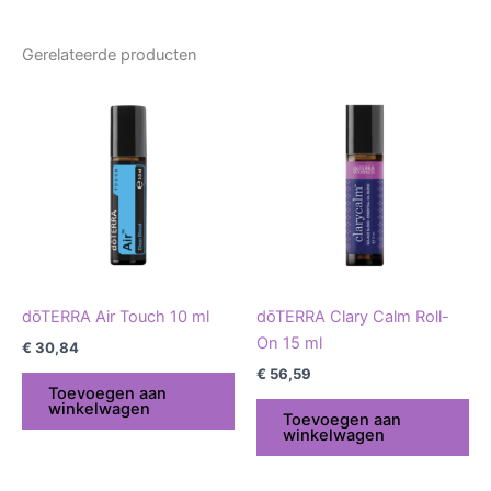
Gerelateerde producten
dōTERRA Air Touch 10 ml
dōTERRA Clary Calm Roll-
On 15 ml
€
30,84
€
56,59
Toevoegen aan
winkelwagen
Toevoegen aan
winkelwagen