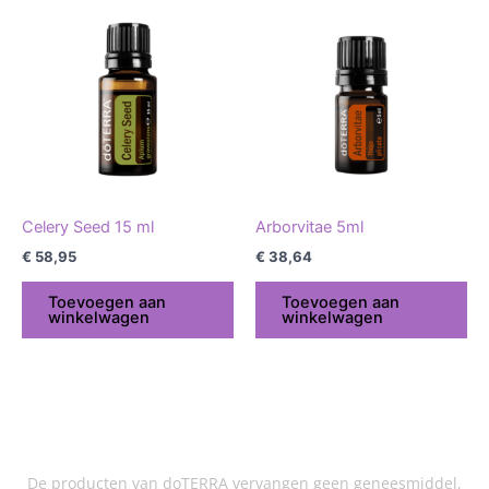
Celery Seed 15 ml
Arborvitae 5ml
€
58,95
€
38,64
Toevoegen aan
Toevoegen aan
winkelwagen
winkelwagen
De producten van doTERRA vervangen geen geneesmiddel,