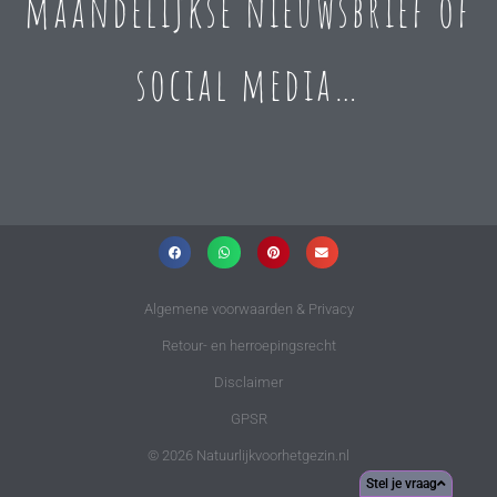
maandelijkse nieuwsbrief of
social media…
Algemene voorwaarden & Privacy
Retour- en herroepingsrecht
Disclaimer
GPSR
© 2026 Natuurlijkvoorhetgezin.nl
Stel je vraag