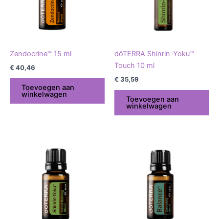
Zendocrine™ 15 ml
dōTERRA Shinrin-Yoku™
Touch 10 ml
€
40,46
€
35,59
Toevoegen aan
winkelwagen
Toevoegen aan
winkelwagen