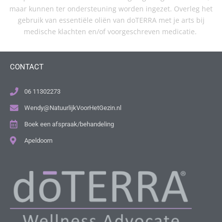
maar kunnen ter ondersteuning worden ingezet. Overleg het
gebruik van essentiële oliën van doTERRA met je arts bij
medische klachten en/of voorgeschreven medicatie.
CONTACT
06 11302273
Wendy@NatuurlijkVoorHetGezin.nl
Boek een afspraak/behandeling
Apeldoorn