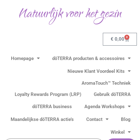
Gesorteerd
Ga
op
Natuurlijk voor het gezin
populariteit
naar
de
inhoud
0
Winkel
€
0,00
Homepage
dōTERRA producten & accessoires
Nieuwe Klant Voordeel Kits
AromaTouch™ Techniek
Loyalty Rewards Program (LRP)
Gebruik dōTERRA
dōTERRA business
Agenda Workshops
Maandelijkse dōTERRA actie’s
Contact
Blog
Winkel