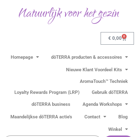
Ga
Natuurlijk voor het gezin
naar
de
inhoud
0
Winkel
€
0,00
Homepage
dōTERRA producten & accessoires
Nieuwe Klant Voordeel Kits
AromaTouch™ Techniek
Loyalty Rewards Program (LRP)
Gebruik dōTERRA
dōTERRA business
Agenda Workshops
Maandelijkse dōTERRA actie’s
Contact
Blog
Winkel