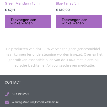
Green Mandarin 15 ml
Blue Tansy 5 ml
€
47,11
€
130,00
Toevoegen aan
Toevoegen aan
winkelwagen
winkelwagen
De producten van doTERRA vervangen geen geneesmiddel,
maar kunnen ter ondersteuning worden ingezet. Overleg het
gebruik van essentiële oliën van doTERRA met je arts bij
medische klachten en/of voorgeschreven medicatie.
CONTACT
06 11302273
Wendy@NatuurlijkVoorHetGezin.nl