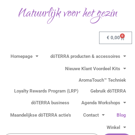
Ga
Natuurlijk voor het gezin
naar
de
inhoud
0
Winkel
€
0,00
Homepage
dōTERRA producten & accessoires
Nieuwe Klant Voordeel Kits
AromaTouch™ Techniek
Loyalty Rewards Program (LRP)
Gebruik dōTERRA
dōTERRA business
Agenda Workshops
Maandelijkse dōTERRA actie’s
Contact
Blog
Winkel