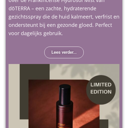
over de Frankincense Hydrosol Mist van
dōTERRA – een zachte, hydraterende
gezichtsspray die de huid kalmeert, verfrist en
ondersteunt bij een gezonde gloed. Perfect
voor dagelijks gebruik.
Lees verder...