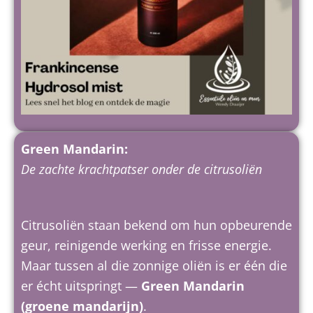
Green Mandarin:
De zachte krachtpatser onder de citrusoliën
Citrusoliën staan bekend om hun opbeurende
geur, reinigende werking en frisse energie.
Maar tussen al die zonnige oliën is er één die
er écht uitspringt —
Green Mandarin
(groene mandarijn)
.