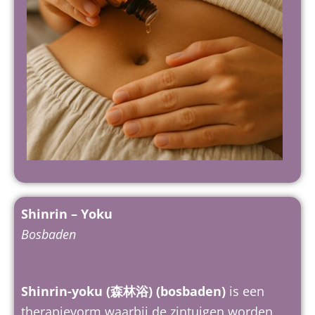
Shinrin – Yoku
Bosbaden
Shinrin-yoku (森林浴) (bosbaden)
is een
therapievorm waarbij de zintuigen worden