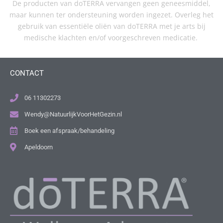
De producten van doTERRA vervangen geen geneesmiddel,
maar kunnen ter ondersteuning worden ingezet. Overleg het
gebruik van essentiële oliën van doTERRA met je arts bij
medische klachten en/of voorgeschreven medicatie.
CONTACT
06 11302273
Wendy@NatuurlijkVoorHetGezin.nl
Boek een afspraak/behandeling
Apeldoorn