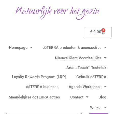
Gesorteerd
Ga
op
Natuurlijk voor het gezin
populariteit
naar
de
inhoud
0
Winkel
€
0,00
Homepage
dōTERRA producten & accessoires
Nieuwe Klant Voordeel Kits
AromaTouch™ Techniek
Loyalty Rewards Program (LRP)
Gebruik dōTERRA
dōTERRA business
Agenda Workshops
Maandelijkse dōTERRA actie’s
Contact
Blog
Winkel