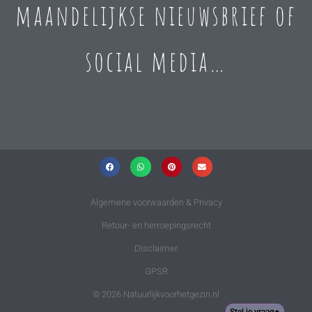
maandelijkse nieuwsbrief of
social media…
Algemene voorwaarden & Privacy
Retour- en herroepingsrecht
Disclaimer
GPSR
© 2026 Natuurlijkvoorhetgezin.nl