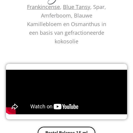
Frankincense
,
Blue Tansy
, Spar,
Amferboom, Blauwe
Kamillebloem en Osmanthus in
een basis van gefractioneerde
kokosolie