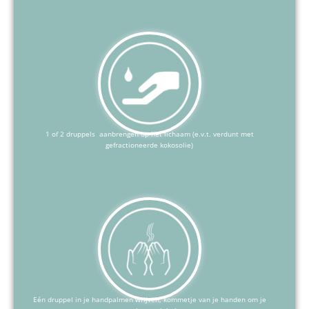
1 of 2 druppels aanbrengen op het lichaam (e.v.t. verdunt met
gefractioneerde kokosolie)
Eén druppel in je handpalmen wrijven, kommetje van je handen om je