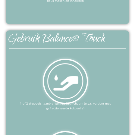
neus maken en inhaleren
Gebruik Balance® Touch
1 of 2 druppels aanbrengen op het lichaam (e.v.t. verdunt met
gefractioneerde kokosolie)