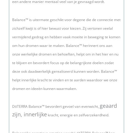
een andere manier mentaal veel van je gevraagd wordt.
Balance™ is uitermate geschikt voor degene die de connectie met
zichzelf kwijt is of hier bewust voor kiezen. Zij vertonen veelal
vermijdend gedrag en hebben vaak moeite in beweging te komen
om hun dromen waar te maken. Balance™ herinnert ons aan
onze werkelijke dromen
en behoeften, helpt om in het hier en nu
te blijven en bevordert focus
op de belangrijkste doelen zodat
deze ook daadwerkelijk gerealiseerd kunnen worden.
Balance™
helpt innerlijke kracht te vinden en te aarden waardoor we onze
dromen en ideeën kunnen waarmaken.
geaard
DōTERRA Balance™ bevordert gevoel van evenwicht,
zijn, innerlijke
kracht, energie en zelfverzekerdheid.