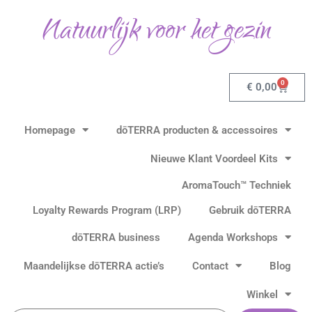
Ga
Natuurlijk voor het gezin
naar
de
inhoud
0
Winkel
€
0,00
Homepage
dōTERRA producten & accessoires
Nieuwe Klant Voordeel Kits
AromaTouch™ Techniek
Loyalty Rewards Program (LRP)
Gebruik dōTERRA
dōTERRA business
Agenda Workshops
Maandelijkse dōTERRA actie’s
Contact
Blog
Winkel