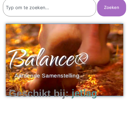
Zoeken
Zoeken
Balance®
Aardende Samenstelling
opvliegers
Geschikt bij: