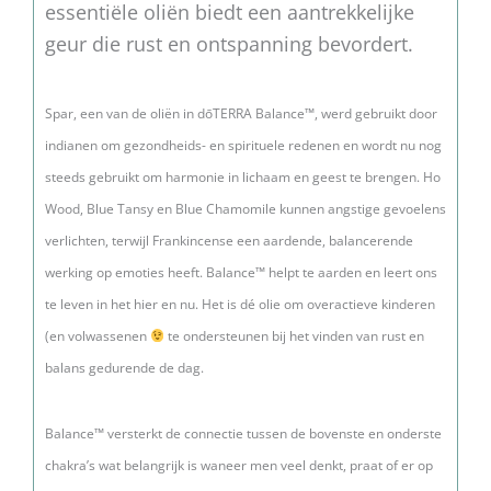
essentiële oliën biedt een aantrekkelijke
geur die rust en ontspanning bevordert.
Spar, een van de oliën in dōTERRA Balance™, werd gebruikt door
indianen om gezondheids- en spirituele redenen en wordt nu nog
steeds gebruikt om harmonie in lichaam en geest te brengen. Ho
Wood, Blue Tansy en Blue Chamomile kunnen angstige gevoelens
verlichten, terwijl Frankincense een aardende, balancerende
werking op emoties heeft.
Balance™ helpt te aarden en leert ons
te leven in het hier en nu. Het is dé olie om overactieve kinderen
(en volwassenen
te ondersteunen bij het vinden van rust en
balans gedurende de dag.
Balance™ versterkt de connectie tussen de bovenste en onderste
chakra’s wat belangrijk is waneer men veel denkt, praat of er op