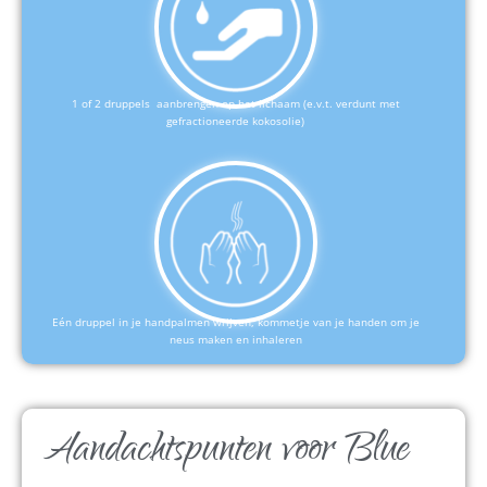
1 of 2 druppels aanbrengen op het lichaam (e.v.t. verdunt met
gefractioneerde kokosolie)
Eén druppel in je handpalmen wrijven, kommetje van je handen om je
neus maken en inhaleren
Aandachtspunten voor Blue