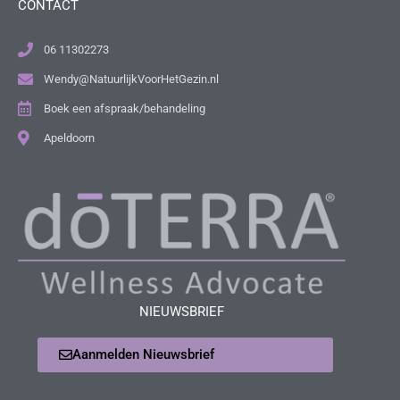
CONTACT
06 11302273
Wendy@NatuurlijkVoorHetGezin.nl
Boek een afspraak/behandeling
Apeldoorn
NIEUWSBRIEF
Aanmelden Nieuwsbrief