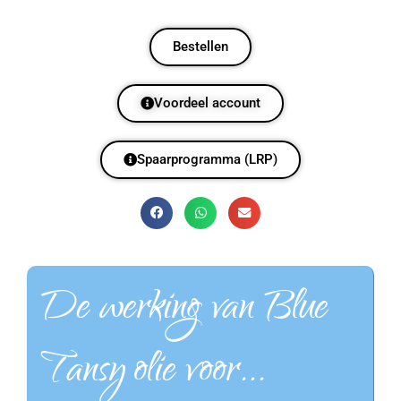
Bestellen
Voordeel account
Spaarprogramma (LRP)
De werking van Blue
Tansy olie voor...