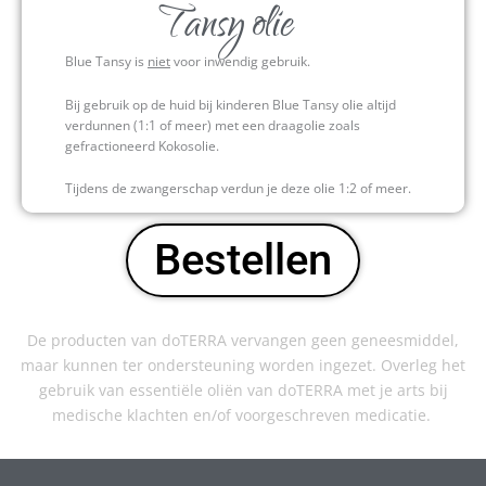
Tansy olie
Blue Tansy is
niet
voor inwendig gebruik.
Bij gebruik
op de huid bij
kinderen Blue Tansy olie altijd
verdunnen (1:1 of meer) met een draagolie zoals
gefractioneerd Kokosolie.
Tijdens de zwangerschap verdun je deze olie 1:2 of meer.
Bestellen
De producten van doTERRA vervangen geen geneesmiddel,
maar kunnen ter ondersteuning worden ingezet. Overleg het
gebruik van essentiële oliën van doTERRA met je arts bij
medische klachten en/of voorgeschreven medicatie.