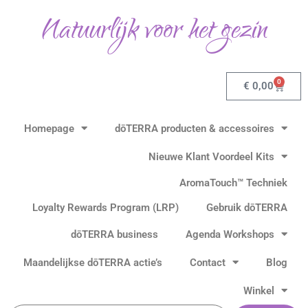
Ga
Natuurlijk voor het gezin
naar
de
inhoud
0
Winkel
€
0,00
Homepage
dōTERRA producten & accessoires
Nieuwe Klant Voordeel Kits
AromaTouch™ Techniek
Loyalty Rewards Program (LRP)
Gebruik dōTERRA
dōTERRA business
Agenda Workshops
Maandelijkse dōTERRA actie’s
Contact
Blog
Winkel