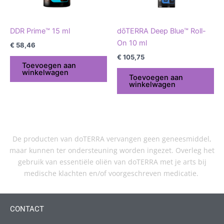
DDR Prime™ 15 ml
dōTERRA Deep Blue™ Roll-
On 10 ml
€
58,46
€
105,75
Toevoegen aan
winkelwagen
Toevoegen aan
winkelwagen
De producten van doTERRA vervangen geen geneesmiddel,
maar kunnen ter ondersteuning worden ingezet. Overleg het
gebruik van essentiële oliën van doTERRA met je arts bij
medische klachten en/of voorgeschreven medicatie.
CONTACT