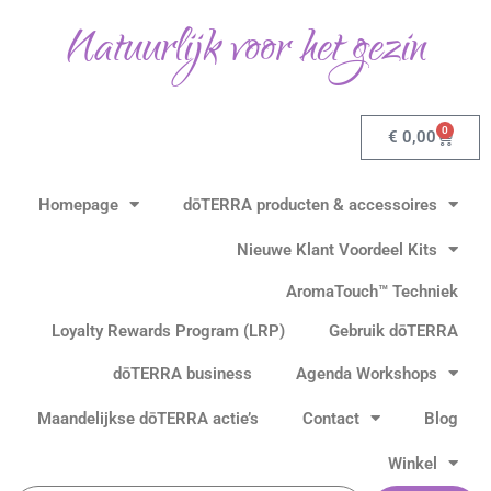
Ga
Natuurlijk voor het gezin
naar
de
inhoud
0
Winkel
€
0,00
Homepage
dōTERRA producten & accessoires
Nieuwe Klant Voordeel Kits
AromaTouch™ Techniek
Loyalty Rewards Program (LRP)
Gebruik dōTERRA
dōTERRA business
Agenda Workshops
Maandelijkse dōTERRA actie’s
Contact
Blog
Winkel