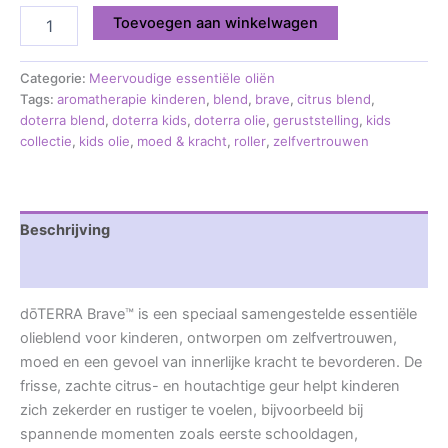
Toevoegen aan winkelwagen
Categorie:
Meervoudige essentiële oliën
Tags:
aromatherapie kinderen
,
blend
,
brave
,
citrus blend
,
doterra blend
,
doterra kids
,
doterra olie
,
geruststelling
,
kids
collectie
,
kids olie
,
moed & kracht
,
roller
,
zelfvertrouwen
Beschrijving
Beoordelingen (0)
dōTERRA Brave™ is een speciaal samengestelde essentiële
olieblend voor kinderen, ontworpen om zelfvertrouwen,
moed en een gevoel van innerlijke kracht te bevorderen. De
frisse, zachte citrus- en houtachtige geur helpt kinderen
zich zekerder en rustiger te voelen, bijvoorbeeld bij
spannende momenten zoals eerste schooldagen,