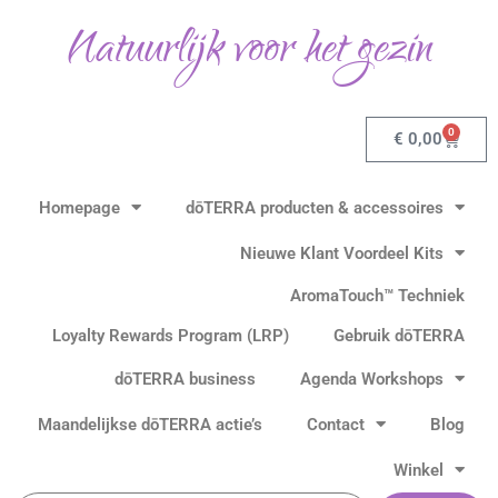
Ga
Natuurlijk voor het gezin
naar
de
inhoud
0
Winkel
€
0,00
Homepage
dōTERRA producten & accessoires
Nieuwe Klant Voordeel Kits
AromaTouch™ Techniek
Loyalty Rewards Program (LRP)
Gebruik dōTERRA
dōTERRA business
Agenda Workshops
Maandelijkse dōTERRA actie’s
Contact
Blog
Winkel