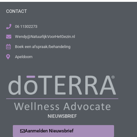
CONTACT
06 11302273
Wendy@NatuurlijkVoorHetGezin.nl
Boek een afspraak/behandeling
Apeldoorn
NIEUWSBRIEF
Aanmelden Nieuwsbrief