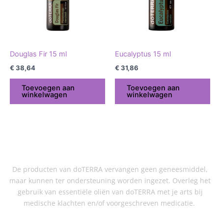
Douglas Fir 15 ml
Eucalyptus 15 ml
€
38,64
€
31,86
Toevoegen aan
Toevoegen aan
winkelwagen
winkelwagen
De producten van doTERRA vervangen geen geneesmiddel,
maar kunnen ter ondersteuning worden ingezet. Overleg het
gebruik van essentiële oliën van doTERRA met je arts bij
medische klachten en/of voorgeschreven medicatie.