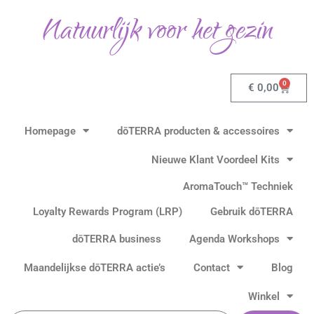
Gesorteerd
Ga
op
Natuurlijk voor het gezin
populariteit
naar
de
inhoud
0
Winkel
€
0,00
Homepage
dōTERRA producten & accessoires
Nieuwe Klant Voordeel Kits
AromaTouch™ Techniek
Loyalty Rewards Program (LRP)
Gebruik dōTERRA
dōTERRA business
Agenda Workshops
Maandelijkse dōTERRA actie’s
Contact
Blog
Winkel