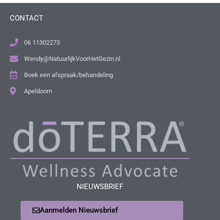
CONTACT
06 11302273
Wendy@NatuurlijkVoorHetGezin.nl
Boek een afspraak/behandeling
Apeldoorn
NIEUWSBRIEF
Aanmelden Nieuwsbrief