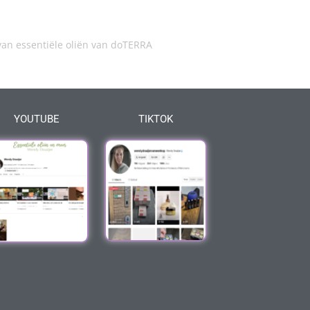
an essentiële oliën van doTERRA
YOUTUBE
TIKTOK