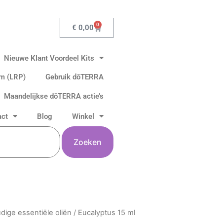
0
Winkelwagen
€
0,00
Nieuwe Klant Voordeel Kits
am (LRP)
Gebruik dōTERRA
Maandelijkse dōTERRA actie’s
act
Blog
Winkel
Zoeken
dige essentiële oliën
/ Eucalyptus 15 ml