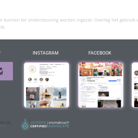
kunnen ter ondersteuning worden ingezet. Overleg het gebruik v
tie.
F
INSTAGRAM
FACEBOOK
n
ef