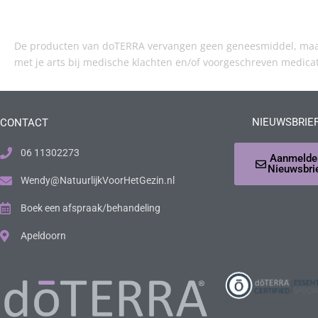
De producten van doTERRA vervangen geen geneesmiddel, maar 
met je arts bij medische klachten en/of voorgeschreven medica
NIEUWSBRIE
CONTACT
06 11302273
Aanmelde
Nieuwsbri
Wendy@NatuurlijkVoorHetGezin.nl
Boek een afspraak/behandeling
Apeldoorn