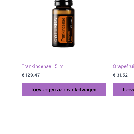
Frankincense 15 ml
Grapefrui
€
129,47
€
31,52
Toevoegen aan winkelwagen
Toev