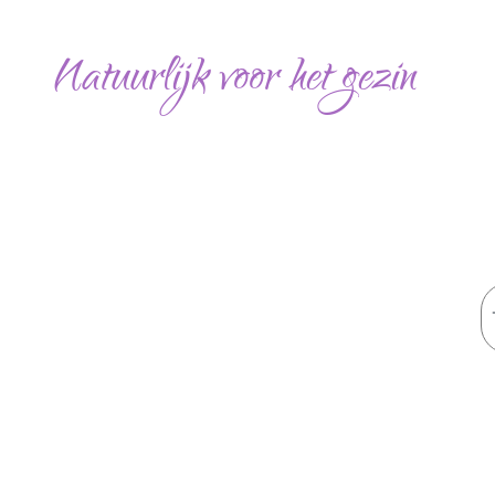
Ga
naar
Natuurlijk voor het gezin
de
inhoud
Z