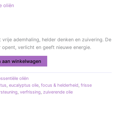
e oliën
 vrije ademhaling, helder denken en zuivering. De
r opent, verlicht en geeft nieuwe energie.
 aan winkelwagen
ssentiële oliën
ptus
,
eucalyptus olie
,
focus & helderheid
,
frisse
steuning
,
verfrissing
,
zuiverende olie