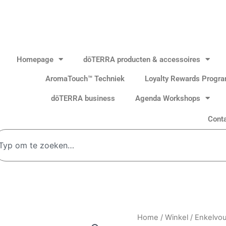
Homepage
dōTERRA producten & accessoires
AromaTouch™ Techniek
Loyalty Rewards Progr
dōTERRA business
Agenda Workshops
Cont
oeken
Eucalyptus
Home
/
Winkel
/
Enkelvou
15