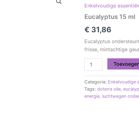
Enkelvoudige essentiël
ml
aantal
Eucalyptus 15 ml
€
31,86
Eucalyptus ondersteunt
frisse, mintachtige geu
Toevoegen
Categorie:
Enkelvoudige e
Tags:
doterra olie
,
eucaly
energie
,
luchtwegen onder