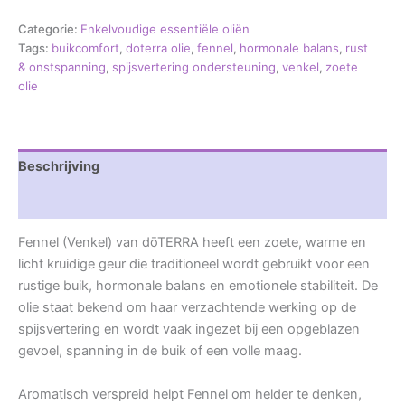
Categorie:
Enkelvoudige essentiële oliën
Tags:
buikcomfort
,
doterra olie
,
fennel
,
hormonale balans
,
rust
& onstspanning
,
spijsvertering ondersteuning
,
venkel
,
zoete
olie
Beschrijving
Beoordelingen (0)
Fennel (Venkel) van dōTERRA heeft een zoete, warme en
licht kruidige geur die traditioneel wordt gebruikt voor een
rustige buik, hormonale balans en emotionele stabiliteit. De
olie staat bekend om haar verzachtende werking op de
spijsvertering en wordt vaak ingezet bij een opgeblazen
gevoel, spanning in de buik of een volle maag.
Aromatisch verspreid helpt Fennel om helder te denken,