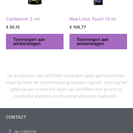
Cardamom 5. ml
Blue Lotus Touch 10 ml
€
50,15
€
106,77
Toevoegen aan
Toevoegen aan
winkelwagen
winkelwagen
De producten van doTERRA vervangen geen geneesmiddel,
maar kunnen ter ondersteuning worden ingezet. Overleg het
gebruik van essentiële oliën van doTERRA met je arts bij
medische klachten en/of voorgeschreven medicatie.
CONTACT
06 11302273