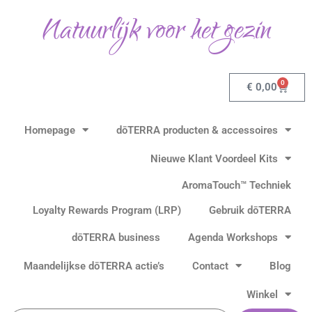
Ga
Natuurlijk voor het gezin
naar
de
inhoud
0
Winkel
€
0,00
Homepage
dōTERRA producten & accessoires
Nieuwe Klant Voordeel Kits
AromaTouch™ Techniek
Loyalty Rewards Program (LRP)
Gebruik dōTERRA
dōTERRA business
Agenda Workshops
Maandelijkse dōTERRA actie’s
Contact
Blog
Winkel