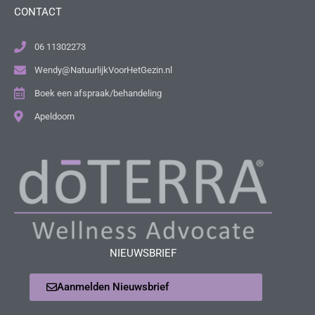
CONTACT
06 11302273
Wendy@NatuurlijkVoorHetGezin.nl
Boek een afspraak/behandeling
Apeldoorn
NIEUWSBRIEF
Aanmelden Nieuwsbrief