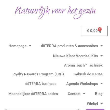
Ga
Natuurlijk voor het gezin
naar
de
inhoud
0
Winkel
€
0,00
Homepage
dōTERRA producten & accessoires
Nieuwe Klant Voordeel Kits
AromaTouch™ Techniek
Loyalty Rewards Program (LRP)
Gebruik dōTERRA
dōTERRA business
Agenda Workshops
Maandelijkse dōTERRA actie’s
Contact
Blog
Winkel