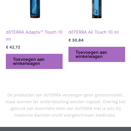
dōTERRA Adaptiv™ Touch 10
dōTERRA Air Touch 10 ml
ml
€
30,84
€
42,72
Toevoegen aan
winkelwagen
Toevoegen aan
winkelwagen
De producten van doTERRA vervangen geen geneesmiddel,
maar kunnen ter ondersteuning worden ingezet. Overleg het
gebruik van essentiële oliën van doTERRA met je arts bij
medische klachten en/of voorgeschreven medicatie.