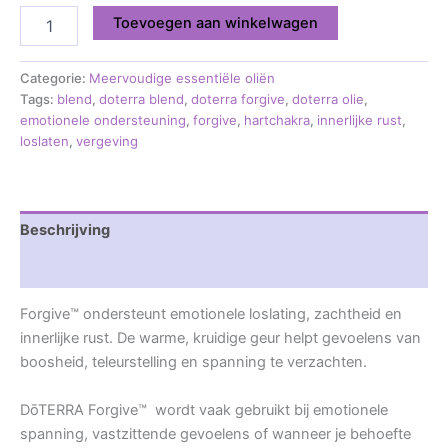
Toevoegen aan winkelwagen
Categorie:
Meervoudige essentiële oliën
Tags:
blend
,
doterra blend
,
doterra forgive
,
doterra olie
,
emotionele ondersteuning
,
forgive
,
hartchakra
,
innerlijke rust
,
loslaten
,
vergeving
Beschrijving
Beoordelingen (0)
Forgive™ ondersteunt emotionele loslating, zachtheid en
innerlijke rust. De warme, kruidige geur helpt gevoelens van
boosheid, teleurstelling en spanning te verzachten.
DōTERRA Forgive™ wordt vaak gebruikt bij emotionele
spanning, vastzittende gevoelens of wanneer je behoefte