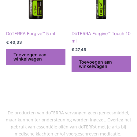
DōTERRA Forgive™ 5 ml
DōTERRA Forgive™ Touch 10
ml
€
40,33
€
27,45
Toevoegen aan
winkelwagen
Toevoegen aan
winkelwagen
De producten van doTERRA vervangen geen geneesmiddel,
maar kunnen ter ondersteuning worden ingezet. Overleg het
gebruik van essentiële oliën van doTERRA met je arts bij
medische klachten en/of voorgeschreven medicatie.