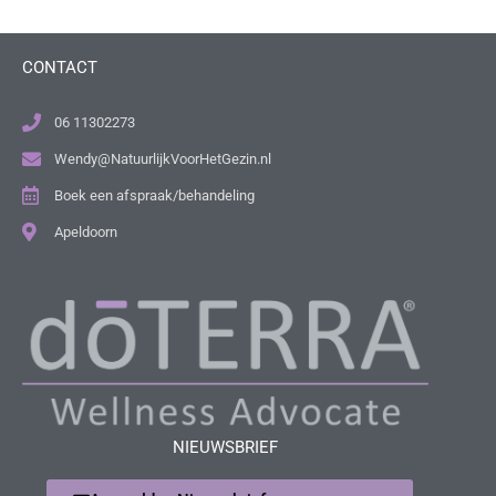
CONTACT
06 11302273
Wendy@NatuurlijkVoorHetGezin.nl
Boek een afspraak/behandeling
Apeldoorn
NIEUWSBRIEF