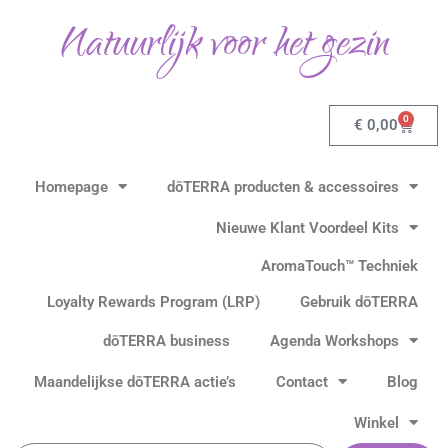
Gesorteerd
Ga
op
Natuurlijk voor het gezin
populariteit
naar
de
inhoud
0
Winkel
€
0,00
Homepage
dōTERRA producten & accessoires
Nieuwe Klant Voordeel Kits
AromaTouch™ Techniek
Loyalty Rewards Program (LRP)
Gebruik dōTERRA
dōTERRA business
Agenda Workshops
Maandelijkse dōTERRA actie’s
Contact
Blog
Winkel