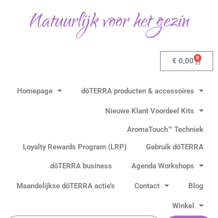
Ga
Natuurlijk voor het gezin
naar
de
inhoud
0
Winkel
€
0,00
Homepage
dōTERRA producten & accessoires
Nieuwe Klant Voordeel Kits
AromaTouch™ Techniek
Loyalty Rewards Program (LRP)
Gebruik dōTERRA
dōTERRA business
Agenda Workshops
Maandelijkse dōTERRA actie’s
Contact
Blog
Winkel