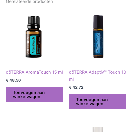
Gerelateerde producten
dōTERRA AromaTouch 15 ml
dōTERRA Adaptiv™ Touch 10
ml
€
48,56
€
42,72
Toevoegen aan
winkelwagen
Toevoegen aan
winkelwagen