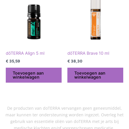
dōTERRA Align 5 ml
dōTERRA Brave 10 ml
€
35,59
€
38,30
Toevoegen aan
Toevoegen aan
winkelwagen
winkelwagen
De producten van doTERRA vervangen geen geneesmiddel,
maar kunnen ter ondersteuning worden ingezet. Overleg het
gebruik van essentiële oliën van doTERRA met je arts bij
medische klachten en/of voorgeschreven medicatie.