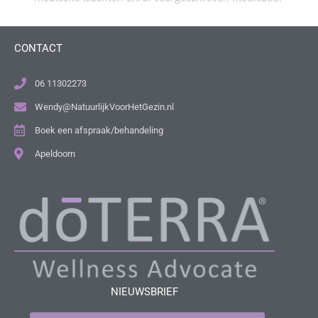
CONTACT
06 11302273
Wendy@NatuurlijkVoorHetGezin.nl
Boek een afspraak/behandeling
Apeldoorn
NIEUWSBRIEF