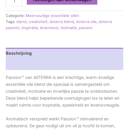
Categorie:
Meervoudige essentiële oliën
Tags:
blend
,
creativiteit
,
doterra blend
,
doterra olie
,
doterra
passion
,
inspiratie
,
levenslust
,
motivatie
,
passion
Beschrijving
Beoordelingen (0)
Passion™ van dōTERRA is een krachtige, warm-kruidige
essentiële olie blend die speciaal is samengesteld om
creativiteit, motivatie en innerlijke passie te ondersteunen.
Deze blend helpt beperkende overtuigingen los te laten en
maakt ruimte voor inspiratie, speelsheid en levensvreugde.
Aromatisch verspreid werkt Passion™ stimulerend en
opbeurend. De geur nodigt uit om uit je hoofd te komen,