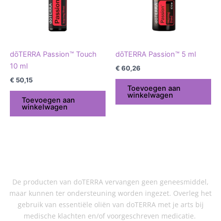
dōTERRA Passion™ Touch
dōTERRA Passion™ 5 ml
10 ml
€
60,26
€
50,15
Toevoegen aan
winkelwagen
Toevoegen aan
winkelwagen
De producten van doTERRA vervangen geen geneesmiddel,
maar kunnen ter ondersteuning worden ingezet. Overleg het
gebruik van essentiële oliën van doTERRA met je arts bij
medische klachten en/of voorgeschreven medicatie.