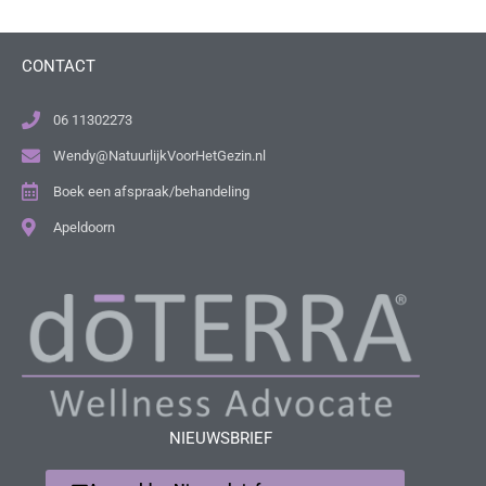
CONTACT
06 11302273
Wendy@NatuurlijkVoorHetGezin.nl
Boek een afspraak/behandeling
Apeldoorn
NIEUWSBRIEF