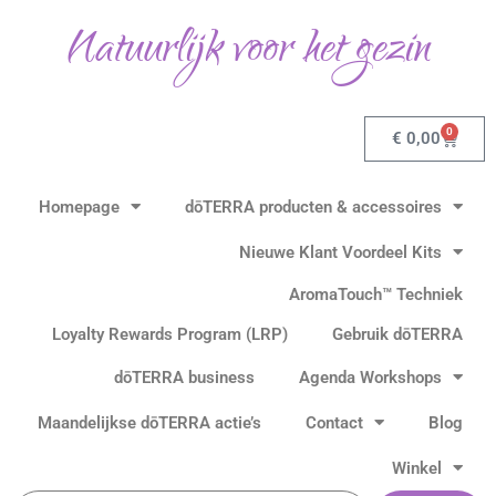
Gesorteerd
Ga
op
Natuurlijk voor het gezin
populariteit
naar
de
inhoud
0
Winkel
€
0,00
Homepage
dōTERRA producten & accessoires
Nieuwe Klant Voordeel Kits
AromaTouch™ Techniek
Loyalty Rewards Program (LRP)
Gebruik dōTERRA
dōTERRA business
Agenda Workshops
Maandelijkse dōTERRA actie’s
Contact
Blog
Winkel