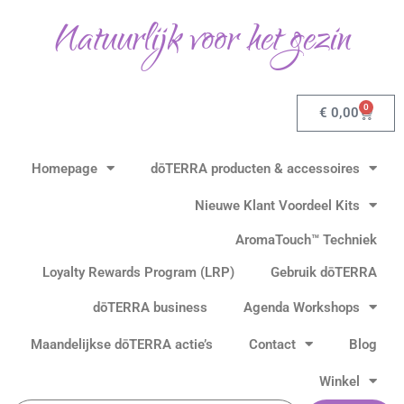
Ga
Natuurlijk voor het gezin
naar
de
inhoud
0
Winkel
€
0,00
Homepage
dōTERRA producten & accessoires
Nieuwe Klant Voordeel Kits
AromaTouch™ Techniek
Loyalty Rewards Program (LRP)
Gebruik dōTERRA
dōTERRA business
Agenda Workshops
Maandelijkse dōTERRA actie’s
Contact
Blog
Winkel