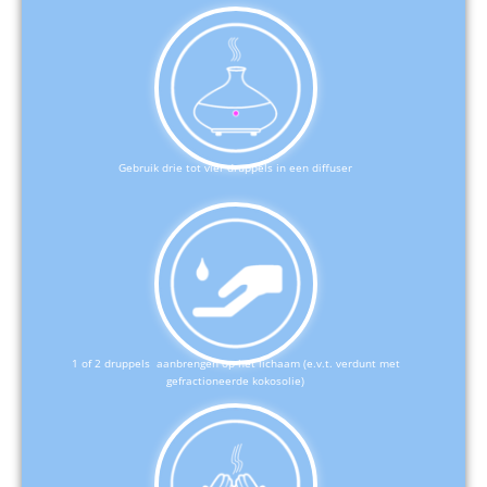
Gebruik drie tot vier druppels in een diffuser
1 of 2 druppels aanbrengen op het lichaam (e.v.t. verdunt met
gefractioneerde kokosolie)