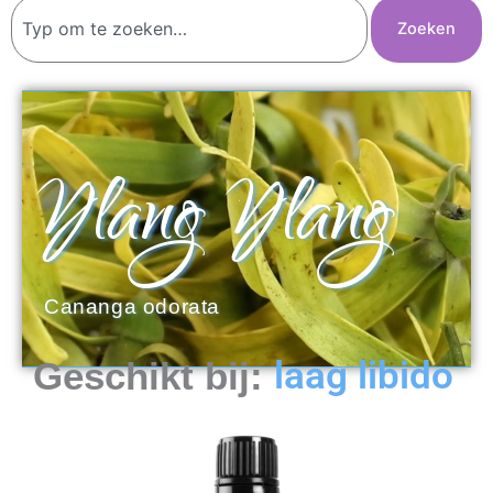
Zoeken
Zoeken
Ylang Ylang
Cananga odorata
laag libido
Geschikt bij: