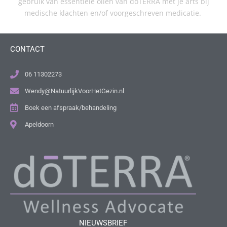
gebruik van essentiële oliën van doTERRA met je arts bij
medische klachten en/of voorgeschreven medicatie.
CONTACT
06 11302273
Wendy@NatuurlijkVoorHetGezin.nl
Boek een afspraak/behandeling
Apeldoorn
NIEUWSBRIEF