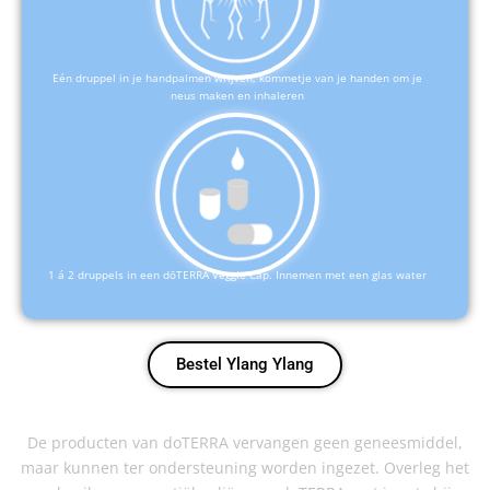
Eén druppel in je handpalmen wrijven, kommetje van je handen om je
neus maken en inhaleren
1 á 2 druppels in een dōTERRA Veggie Cap. Innemen met een glas water
Bestel Ylang Ylang
De producten van doTERRA vervangen geen geneesmiddel,
maar kunnen ter ondersteuning worden ingezet. Overleg het