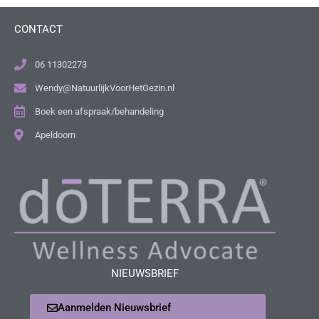
CONTACT
06 11302273
Wendy@NatuurlijkVoorHetGezin.nl
Boek een afspraak/behandeling
Apeldoorn
NIEUWSBRIEF
Aanmelden Nieuwsbrief