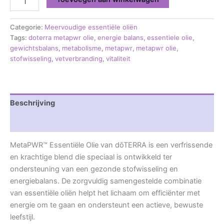
Categorie:
Meervoudige essentiële oliën
Tags:
doterra metapwr olie
,
energie balans
,
essentiele olie
,
gewichtsbalans
,
metabolisme
,
metapwr
,
metapwr olie
,
stofwisseling
,
vetverbranding
,
vitaliteit
Beschrijving
Beoordelingen (0)
MetaPWR™ Essentiële Olie van dōTERRA is een verfrissende
en krachtige blend die speciaal is ontwikkeld ter
ondersteuning van een gezonde stofwisseling en
energiebalans. De zorgvuldig samengestelde combinatie
van essentiële oliën helpt het lichaam om efficiënter met
energie om te gaan en ondersteunt een actieve, bewuste
leefstijl.