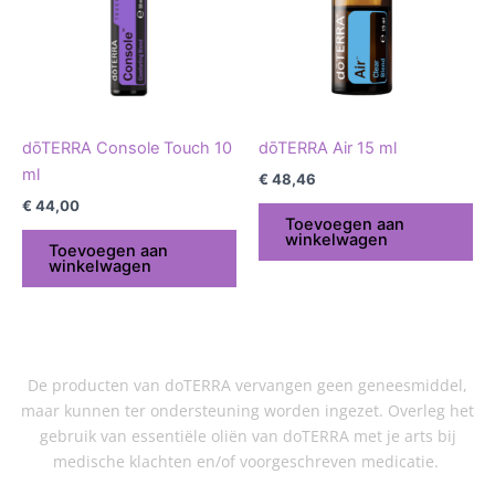
dōTERRA Console Touch 10
dōTERRA Air 15 ml
ml
€
48,46
€
44,00
Toevoegen aan
winkelwagen
Toevoegen aan
winkelwagen
De producten van doTERRA vervangen geen geneesmiddel,
maar kunnen ter ondersteuning worden ingezet. Overleg het
gebruik van essentiële oliën van doTERRA met je arts bij
medische klachten en/of voorgeschreven medicatie.