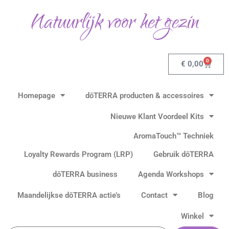
Ga
Natuurlijk voor het gezin
naar
de
inhoud
0
Winkel
€
0,00
Homepage
dōTERRA producten & accessoires
Nieuwe Klant Voordeel Kits
AromaTouch™ Techniek
Loyalty Rewards Program (LRP)
Gebruik dōTERRA
dōTERRA business
Agenda Workshops
Maandelijkse dōTERRA actie’s
Contact
Blog
Winkel