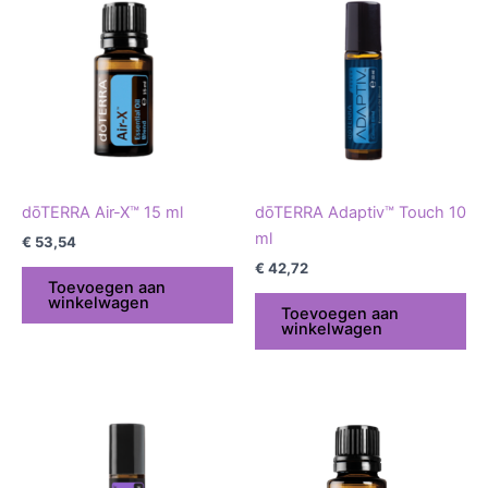
dōTERRA Air-X™ 15 ml
dōTERRA Adaptiv™ Touch 10
ml
€
53,54
€
42,72
Toevoegen aan
winkelwagen
Toevoegen aan
winkelwagen