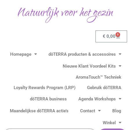
Gesorteerd
Ga
op
Natuurlijk voor het gezin
populariteit
naar
de
inhoud
0
Winkel
€
0,00
Homepage
dōTERRA producten & accessoires
Nieuwe Klant Voordeel Kits
AromaTouch™ Techniek
Loyalty Rewards Program (LRP)
Gebruik dōTERRA
dōTERRA business
Agenda Workshops
Maandelijkse dōTERRA actie’s
Contact
Blog
Winkel