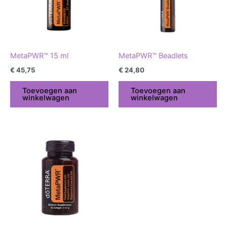
MetaPWR™ 15 ml
MetaPWR™ Beadlets
€
45,75
€
24,80
Toevoegen aan
Toevoegen aan
winkelwagen
winkelwagen