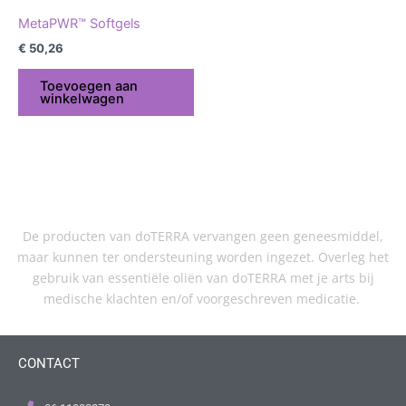
MetaPWR™ Softgels
€
50,26
Toevoegen aan
winkelwagen
De producten van doTERRA vervangen geen geneesmiddel,
maar kunnen ter ondersteuning worden ingezet. Overleg het
gebruik van essentiële oliën van doTERRA met je arts bij
medische klachten en/of voorgeschreven medicatie.
CONTACT