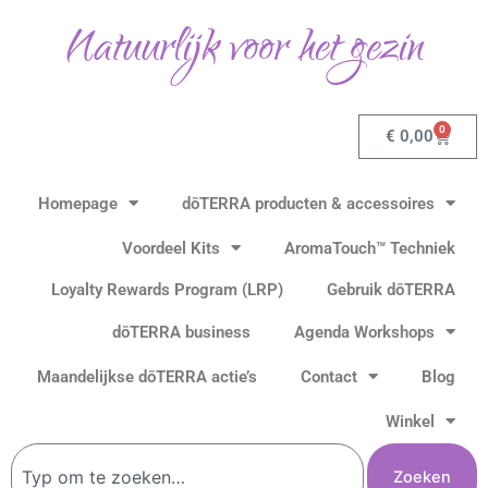
Ga
Natuurlijk voor het gezin
naar
de
inhoud
0
Winkel
€
0,00
Homepage
dōTERRA producten & accessoires
Voordeel Kits
AromaTouch™ Techniek
Loyalty Rewards Program (LRP)
Gebruik dōTERRA
dōTERRA business
Agenda Workshops
Maandelijkse dōTERRA actie’s
Contact
Blog
Winkel
Zoeken
Zoeken