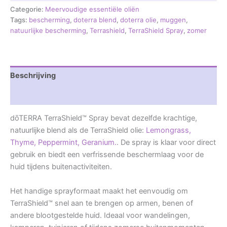
Categorie:
Meervoudige essentiële oliën
Tags:
bescherming
,
doterra blend
,
doterra olie
,
muggen
,
natuurlijke bescherming
,
Terrashield
,
TerraShield Spray
,
zomer
Beschrijving
Beoordelingen (0)
dōTERRA TerraShield™ Spray bevat dezelfde krachtige,
natuurlijke blend als de TerraShield olie:
Lemongrass,
Thyme,
Peppermint,
Geranium.
. De spray is klaar voor direct
gebruik en biedt een verfrissende beschermlaag voor de
huid tijdens buitenactiviteiten.
Het handige sprayformaat maakt het eenvoudig om
TerraShield™ snel aan te brengen op armen, benen of
andere blootgestelde huid. Ideaal voor wandelingen,