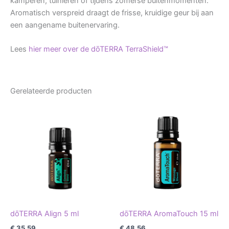
kamperen, tuinieren of tijdens zomerse buitenmomenten.
Aromatisch verspreid draagt de frisse, kruidige geur bij aan
een aangename buitenervaring.
Lees
hier meer over de dōTERRA TerraShield™
Gerelateerde producten
dōTERRA Align 5 ml
dōTERRA AromaTouch 15 ml
€
35,59
€
48,56