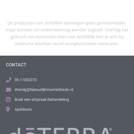
De producten van doTERRA vervangen geen geneesmiddel,
maar kunnen ter ondersteuning worden ingezet. Overleg het
gebruik van essentiële oliën van doTERRA met je arts bij
medische klachten en/of voorgeschreven medicatie.
CONTACT
06 11302273
Wendy@NatuurlijkVoorHetGezin.nl
Boek een afspraak/behandeling
Apeldoorn