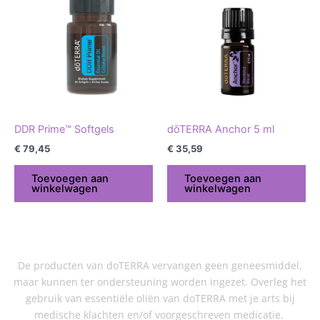
DDR Prime™ Softgels
dōTERRA Anchor 5 ml
€
79,45
€
35,59
Toevoegen aan
Toevoegen aan
winkelwagen
winkelwagen
De producten van doTERRA vervangen geen geneesmiddel,
maar kunnen ter ondersteuning worden ingezet. Overleg het
gebruik van essentiële oliën van doTERRA met je arts bij
medische klachten en/of voorgeschreven medicatie.