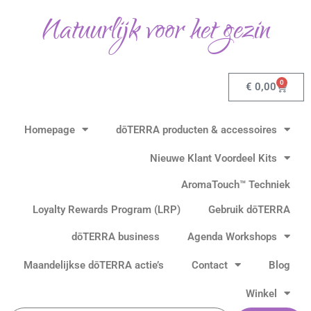
Ga
Natuurlijk voor het gezin
naar
de
inhoud
0
Winkel
€
0,00
Homepage
dōTERRA producten & accessoires
Nieuwe Klant Voordeel Kits
AromaTouch™ Techniek
Loyalty Rewards Program (LRP)
Gebruik dōTERRA
dōTERRA business
Agenda Workshops
Maandelijkse dōTERRA actie’s
Contact
Blog
Winkel