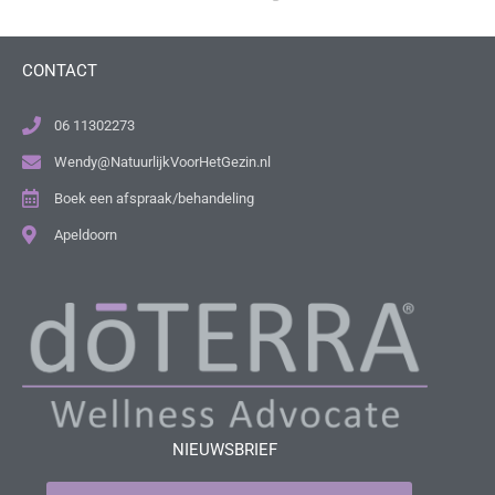
CONTACT
06 11302273
Wendy@NatuurlijkVoorHetGezin.nl
Boek een afspraak/behandeling
Apeldoorn
NIEUWSBRIEF