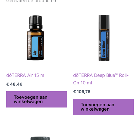
Gerelateerde producten
dōTERRA Air 15 ml
dōTERRA Deep Blue™ Roll-
On 10 ml
€
48,46
€
105,75
Toevoegen aan
winkelwagen
Toevoegen aan
winkelwagen