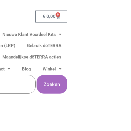
0
Winkelwagen
€
0,00
Nieuwe Klant Voordeel Kits
am (LRP)
Gebruik dōTERRA
Maandelijkse dōTERRA actie’s
act
Blog
Winkel
Zoeken