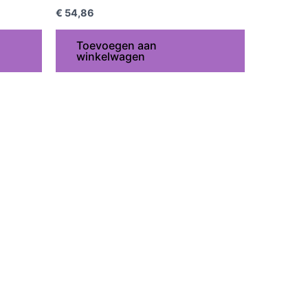
€
54,86
Toevoegen aan
winkelwagen