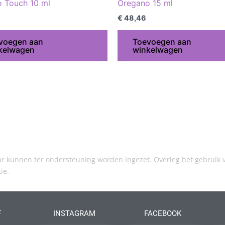
 Touch 10 ml
Oregano 15 ml
€
48,46
voegen aan
Toevoegen aan
kelwagen
winkelwagen
kunnen ter ondersteuning worden ingezet. Overleg het gebruik v
tie.
F
INSTAGRAM
FACEBOOK