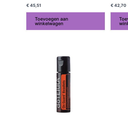
€
45,51
€
42,70
Toevoegen aan
Toe
winkelwagen
win