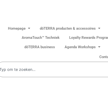
Homepage
dōTERRA producten & accessoires
AromaTouch™ Techniek
Loyalty Rewards Progr
dōTERRA business
Agenda Workshops
Cont
oeken