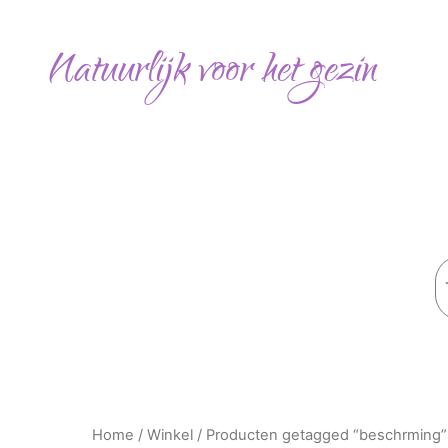
Gesorteerd
Ga
op
naar
populariteit
Natuurlijk voor het gezin
de
inhoud
Z
Home
/
Winkel
/ Producten getagged “beschrming”