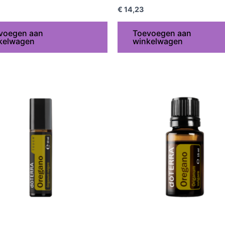
€
14,23
voegen aan
Toevoegen aan
kelwagen
winkelwagen