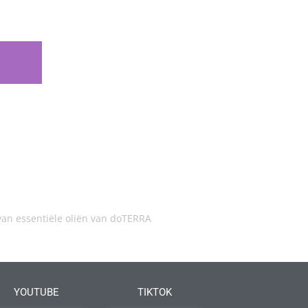
an essentiële oliën van doTERRA
YOUTUBE
TIKTOK