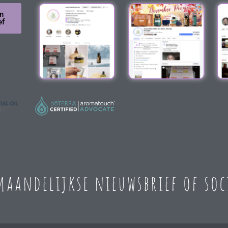
n
ef
 maandelijkse nieuwsbrief of so