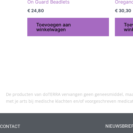
On Guard Beadlets
Oregano
€
24,80
€
30,30
Toevoegen aan
Toe
winkelwagen
win
De producten van doTERRA vervangen geen geneesmiddel, maar 
met je arts bij medische klachten en/of voorgeschreven medica
NIEUWSBRIE
CONTACT