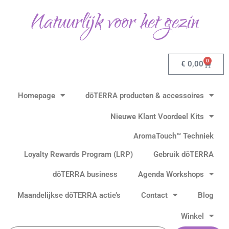
Ga
Natuurlijk voor het gezin
naar
de
inhoud
0
Winkel
€
0,00
Homepage
dōTERRA producten & accessoires
Nieuwe Klant Voordeel Kits
AromaTouch™ Techniek
Loyalty Rewards Program (LRP)
Gebruik dōTERRA
dōTERRA business
Agenda Workshops
Maandelijkse dōTERRA actie’s
Contact
Blog
Winkel