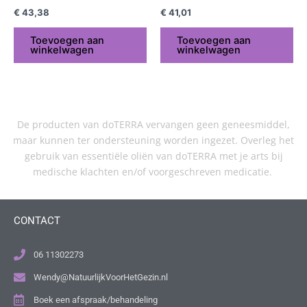
€
43,38
€
41,01
Toevoegen aan
Toevoegen aan
winkelwagen
winkelwagen
De producten van doTERRA vervangen geen geneesmiddel,
maar kunnen ter ondersteuning worden ingezet. Overleg het
gebruik van essentiële oliën van doTERRA met je arts bij
medische klachten en/of voorgeschreven medicatie.
CONTACT
06 11302273
Wendy@NatuurlijkVoorHetGezin.nl
Boek een afspraak/behandeling