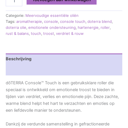
Categorie:
Meervoudige essentiële oliën
Tags:
aromatherapie
,
console
,
console touch
,
doterra blend
,
doterra olie
,
emotionele ondersteuning
,
hartenergie
,
roller
,
rust & balans
,
touch
,
troost
,
verdriet & rouw
Beschrijving
Beoordelingen (0)
dōTERRA Console™ Touch is een gebruiksklare roller die
speciaal is ontwikkeld om emotionele troost te bieden in
tijden van verdriet, verlies en emotionele pijn. Deze zachte,
warme blend helpt het hart te verzachten en emoties op
een liefdevolle manier te ondersteunen.
Dankzij de verdunde samenstelling in gefractioneerde