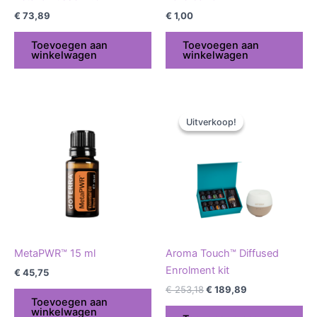
€
73,89
€
1,00
Toevoegen aan
Toevoegen aan
winkelwagen
winkelwagen
Oorspronkelijke
Huidige
prijs
prijs
Uitverkoop!
Uitverkoop!
was:
is:
€ 253,18.
€ 189,89.
MetaPWR™ 15 ml
Aroma Touch™ Diffused
Enrolment kit
€
45,75
€
253,18
€
189,89
Toevoegen aan
winkelwagen