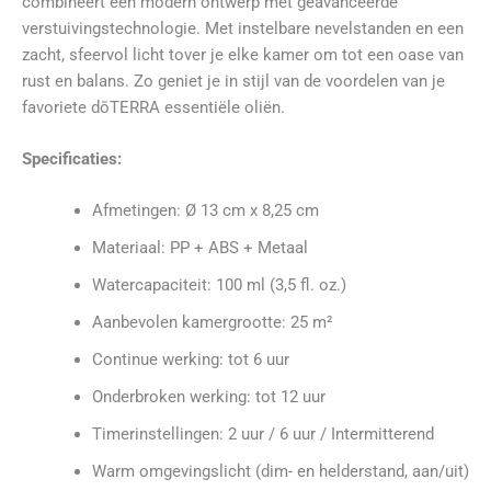
combineert een modern ontwerp met geavanceerde
verstuivingstechnologie. Met instelbare nevelstanden en een
zacht, sfeervol licht tover je elke kamer om tot een oase van
rust en balans. Zo geniet je in stijl van de voordelen van je
favoriete dōTERRA essentiële oliën.
Specificaties:
Afmetingen: Ø 13 cm x 8,25 cm
Materiaal: PP + ABS + Metaal
Watercapaciteit: 100 ml (3,5 fl. oz.)
Aanbevolen kamergrootte: 25 m²
Continue werking: tot 6 uur
Onderbroken werking: tot 12 uur
Timerinstellingen: 2 uur / 6 uur / Intermitterend
Warm omgevingslicht (dim- en helderstand, aan/uit)