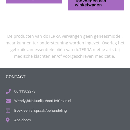
Toevoegen aan
winkelwagen
De producten van doTERRA vervangen geen geneesmiddel,
maar kunnen ter ondersteuning worden ingezet. Overleg het
gebruik van essentiële oliën van doTERRA met je arts bij
medische klachten en/of voorgeschreven medicatie.
CONTACT
06 11302273
Wendy@NatuurlijkVoorHetGezin.nl
Boek een afspraak/behandeling
Apeldoorn