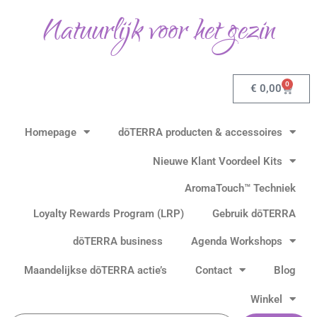
Ga
Natuurlijk voor het gezin
naar
de
inhoud
0
Winkel
€
0,00
Homepage
dōTERRA producten & accessoires
Nieuwe Klant Voordeel Kits
AromaTouch™ Techniek
Loyalty Rewards Program (LRP)
Gebruik dōTERRA
dōTERRA business
Agenda Workshops
Maandelijkse dōTERRA actie’s
Contact
Blog
Winkel