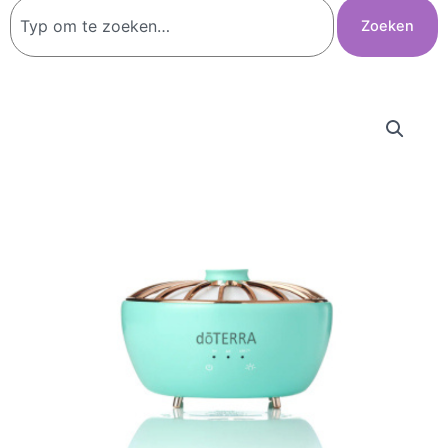
Zoeken
Zoeken
Hikari
Diffuser
aantal