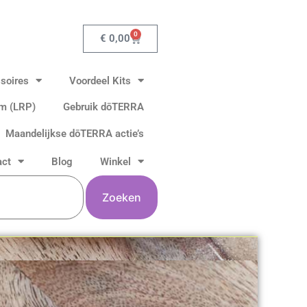
0
Winkelwagen
€
0,00
soires
Voordeel Kits
am (LRP)
Gebruik dōTERRA
Maandelijkse dōTERRA actie’s
act
Blog
Winkel
Zoeken