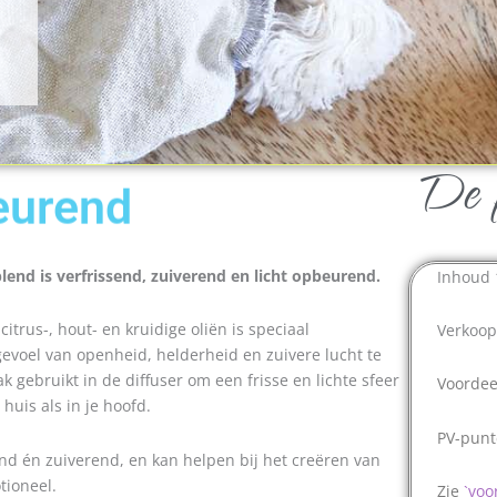
De p
eurend
blend is verfrissend, zuiverend en licht opbeurend.
Inhoud 
itrus-, hout- en kruidige oliën is speciaal
Verkoop
voel van openheid, helderheid en zuivere lucht te
k gebruikt in de diffuser om een frisse en lichte sfeer
Voordee
huis als in je hoofd.
PV-punt
d én zuiverend, en kan helpen bij het creëren van
tioneel.
Zie
`
voo