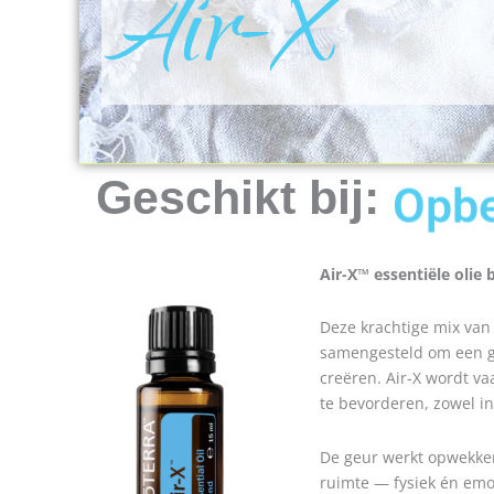
Air-X
Opb
Geschikt bij:
Air-X™ essentiële olie 
Deze krachtige mix van c
samengesteld om een ge
creëren. Air-X wordt vaa
te bevorderen, zowel in 
De geur werkt opwekken
ruimte — fysiek én emo