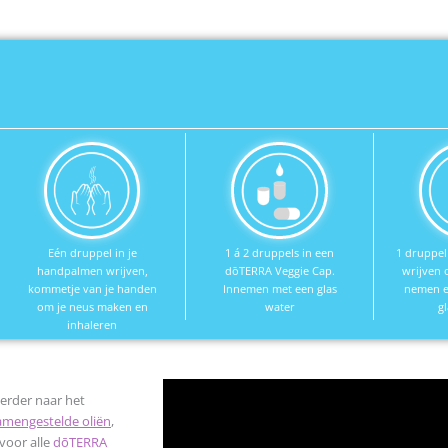
Eén druppel in je
1 á 2 druppels in een
1 druppel
handpalmen wrijven,
dōTERRA Veggie Cap.
wrijven 
kommetje van je handen
Innemen met een glas
nemen en
om je neus maken en
water
g
inhaleren
erder naar het
amengestelde oliën
,
voor alle
dōTERRA