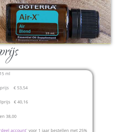
rijs
15 ml
prijs € 53,54
lprijs € 40,16
en 38,00
rdeel account
` voor 1 jaar bestellen met 25%