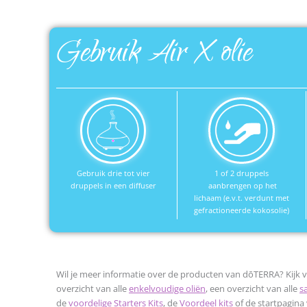
Gebruik Air X olie
Gebruik drie tot vier
1 of 2 druppels
druppels in een diffuser
aanbrengen op het
lichaam (e.v.t. verdunt met
gefractioneerde kokosolie)
Wil je meer informatie over de producten van dōTERRA? Kijk v
overzicht van alle
enkelvoudige oliën
, een overzicht van alle
s
de
voordelige Starters Kits
, de
Voordeel kits
of de startpagina 