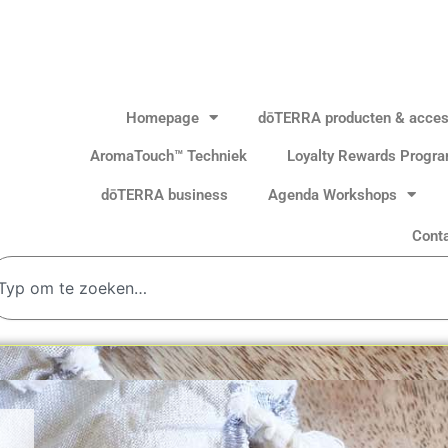
Homepage
dōTERRA producten & acces
AromaTouch™ Techniek
Loyalty Rewards Progr
dōTERRA business
Agenda Workshops
Cont
oeken