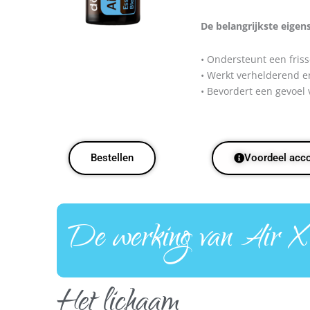
De belangrijkste eigen
• Ondersteunt een friss
• Werkt verhelderend 
• Bevordert een gevoel
Bestellen
Voordeel acc
De werking van Air X o
Het lichaam