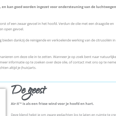
n, en kan goed worden ingezet voor ondersteuning van de luchtwege
borst of een zwaar gevoel in het hoofd. Verdun de olie met een draagolie en
 en open gevoel.
g bieden dankzij de reinigende en verkoelende werking van de citrusoliën in
anieren om deze olie in te zetten. Wanneer je op zoek bent naar natuurlijk
 – meer informatie op te zoeken over deze olie, of contact met ons op te nem
hten altijd je (huis)arts.
De geest
Air-X™ is als een frisse wind voor je hoofd en hart.
Deze blend helpt je om zware gedachten los te laten en ruimte te creë