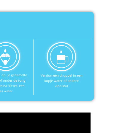
 op je gehemelte
Verdun één druppel in een
of onder de tong
kopje water of andere
 na 30 sec. een
vloeistof
las water.