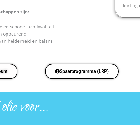
korting
schappen zijn:
e en schone luchtkwaliteit
en opbeurend
 van helderheid en balans
ount
Spaarprogramma (LRP)
lie voor...