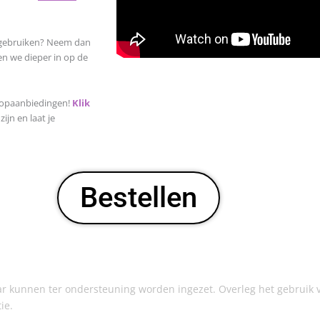
t gebruiken? Neem dan
en we dieper in op de
topaanbiedingen!
Klik
jn en laat je
Bestellen
kunnen ter ondersteuning worden ingezet. Overleg het gebruik v
tie.