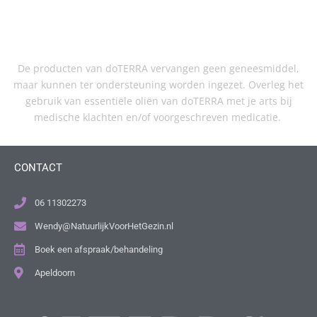
De producten van doTERRA vervangen geen geneesmiddel,
maar kunnen ter ondersteuning worden ingezet. Overleg het
gebruik van essentiële oliën van doTERRA met je arts bij
medische klachten en/of voorgeschreven medicatie.
CONTACT
06 11302273
Wendy@NatuurlijkVoorHetGezin.nl
Boek een afspraak/behandeling
Apeldoorn