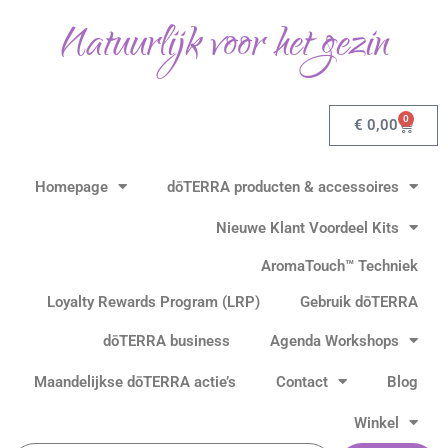
Ga
Natuurlijk voor het gezin
naar
de
inhoud
0
Winkel
€
0,00
Homepage
dōTERRA producten & accessoires
Nieuwe Klant Voordeel Kits
AromaTouch™ Techniek
Loyalty Rewards Program (LRP)
Gebruik dōTERRA
dōTERRA business
Agenda Workshops
Maandelijkse dōTERRA actie’s
Contact
Blog
Winkel