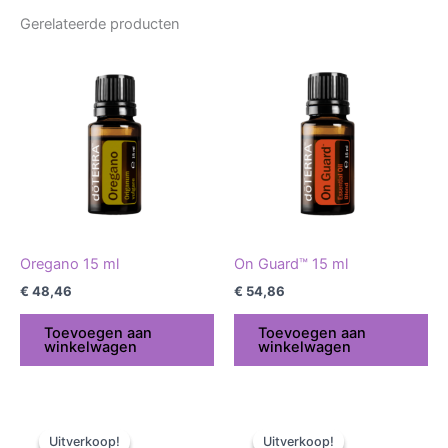
Gerelateerde producten
Oregano 15 ml
On Guard™ 15 ml
€
48,46
€
54,86
Toevoegen aan
Toevoegen aan
winkelwagen
winkelwagen
Oorspronkelijke
Huidige
Oorspronkelijke
Huidige
prijs
prijs
prijs
prijs
Uitverkoop!
Uitverkoop!
Uitverkoop!
Uitverkoop!