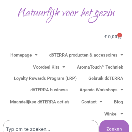
Ga
Natuurlijk voor het gezin
naar
de
inhoud
0
Winkel
€
0,00
Homepage
dōTERRA producten & accessoires
Voordeel Kits
AromaTouch™ Techniek
Loyalty Rewards Program (LRP)
Gebruik dōTERRA
dōTERRA business
Agenda Workshops
Maandelijkse dōTERRA actie’s
Contact
Blog
Winkel
Zoeken
Zoeken