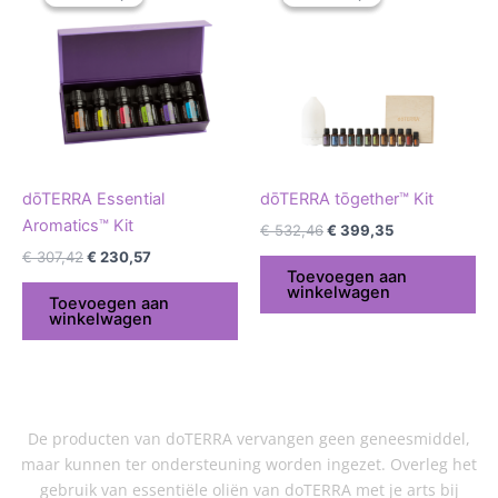
was:
is:
was:
is:
€ 307,42.
€ 230,57.
€ 532,46.
€ 399,35.
dōTERRA Essential
dōTERRA tōgether™ Kit
Aromatics™ Kit
€
532,46
€
399,35
€
307,42
€
230,57
Toevoegen aan
winkelwagen
Toevoegen aan
winkelwagen
De producten van doTERRA vervangen geen geneesmiddel,
maar kunnen ter ondersteuning worden ingezet. Overleg het
gebruik van essentiële oliën van doTERRA met je arts bij