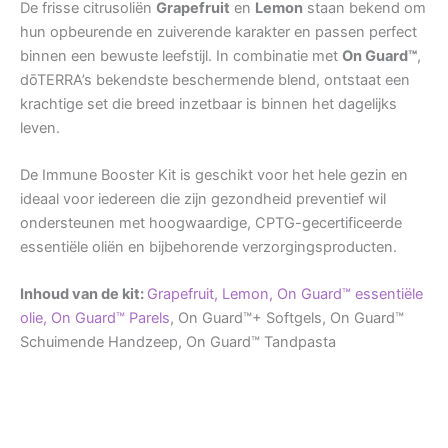
De frisse citrusoliën
Grapefruit
en
Lemon
staan bekend om
hun opbeurende en zuiverende karakter en passen perfect
binnen een bewuste leefstijl. In combinatie met
On Guard™
,
dōTERRA’s bekendste beschermende blend, ontstaat een
krachtige set die breed inzetbaar is binnen het dagelijks
leven.
De Immune Booster Kit is geschikt voor het hele gezin en
ideaal voor iedereen die zijn gezondheid preventief wil
ondersteunen met hoogwaardige, CPTG-gecertificeerde
essentiële oliën en bijbehorende verzorgingsproducten.
Inhoud van de kit:
Grapefruit,
Lemon,
On Guard™ essentiële
olie, On Guard™ Parels
, On Guard™+ Softgels, On Guard™
Schuimende Handzeep, On Guard™ Tandpasta