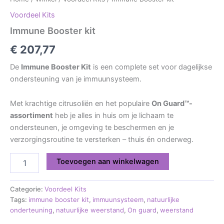
Voordeel Kits
Immune Booster kit
€
207,77
De
Immune Booster Kit
is een complete set voor dagelijkse
ondersteuning van je immuunsysteem.
Met krachtige citrusoliën en het populaire
On Guard™-
assortiment
heb je alles in huis om je lichaam te
ondersteunen, je omgeving te beschermen en je
verzorgingsroutine te versterken – thuis én onderweg.
Toevoegen aan winkelwagen
Categorie:
Voordeel Kits
Tags:
immune booster kit
,
immuunsysteem
,
natuurlijke
onderteuning
,
natuurlijke weerstand
,
On guard
,
weerstand