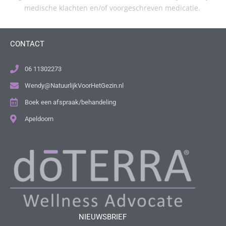
medische klachten en/of voorgeschreven medicatie.
CONTACT
06 11302273
Wendy@NatuurlijkVoorHetGezin.nl
Boek een afspraak/behandeling
Apeldoorn
NIEUWSBRIEF