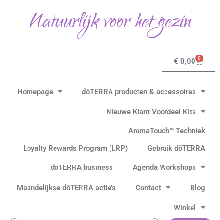
Gesorteerd
Ga
op
Natuurlijk voor het gezin
populariteit
naar
de
inhoud
0
Winkel
€
0,00
Homepage
dōTERRA producten & accessoires
Nieuwe Klant Voordeel Kits
AromaTouch™ Techniek
Loyalty Rewards Program (LRP)
Gebruik dōTERRA
dōTERRA business
Agenda Workshops
Maandelijkse dōTERRA actie’s
Contact
Blog
Winkel