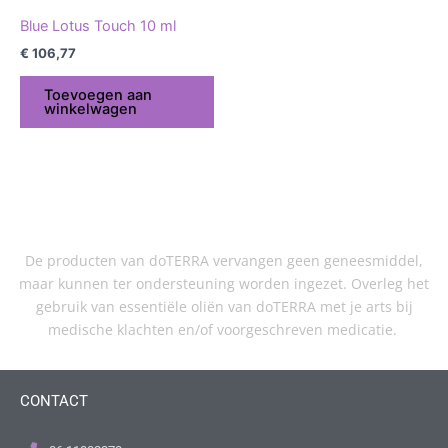
Blue Lotus Touch 10 ml
€
106,77
Toevoegen aan
winkelwagen
De producten van doTERRA vervangen geen geneesmiddel,
maar kunnen ter ondersteuning worden ingezet. Overleg het
gebruik van essentiële oliën van doTERRA met je arts bij
medische klachten en/of voorgeschreven medicatie.
CONTACT