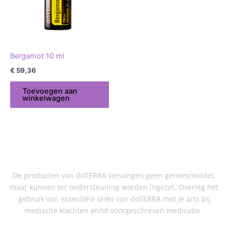
Bergamot 10 ml
€
59,36
Toevoegen aan
winkelwagen
De producten van doTERRA vervangen geen geneesmiddel,
maar kunnen ter ondersteuning worden ingezet. Overleg het
gebruik van essentiële oliën van doTERRA met je arts bij
medische klachten en/of voorgeschreven medicatie.