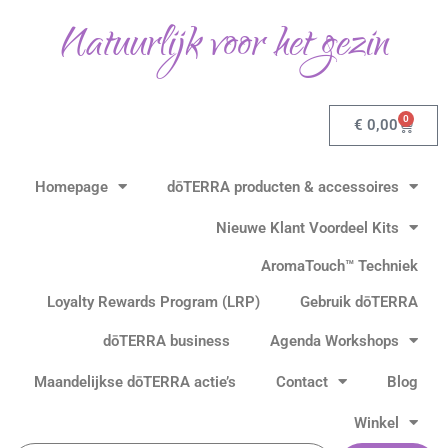
Ga
Natuurlijk voor het gezin
naar
de
inhoud
0
Winkel
€
0,00
Homepage
dōTERRA producten & accessoires
Nieuwe Klant Voordeel Kits
AromaTouch™ Techniek
Loyalty Rewards Program (LRP)
Gebruik dōTERRA
dōTERRA business
Agenda Workshops
Maandelijkse dōTERRA actie’s
Contact
Blog
Winkel