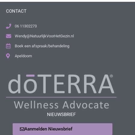
CONTACT
06 11302273
Wendy@NatuurlijkVoorHetGezin.nl
Boek een afspraak/behandeling
Apeldoorn
NIEUWSBRIEF
Aanmelden Nieuwsbrief