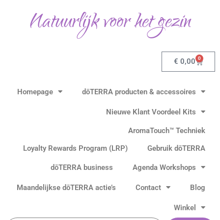
Gesorteerd
Ga
op
Natuurlijk voor het gezin
populariteit
naar
de
inhoud
0
Winkel
€
0,00
Homepage
dōTERRA producten & accessoires
Nieuwe Klant Voordeel Kits
AromaTouch™ Techniek
Loyalty Rewards Program (LRP)
Gebruik dōTERRA
dōTERRA business
Agenda Workshops
Maandelijkse dōTERRA actie’s
Contact
Blog
Winkel