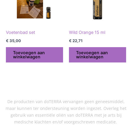
Voetenbad set
Wild Orange 15 ml
€
35,00
€
22,71
Toevoegen aan
Toevoegen aan
winkelwagen
winkelwagen
De producten van doTERRA vervangen geen geneesmiddel,
maar kunnen ter ondersteuning worden ingezet. Overleg het
gebruik van essentiële oliën van doTERRA met je arts bij
medische klachten en/of voorgeschreven medicatie.