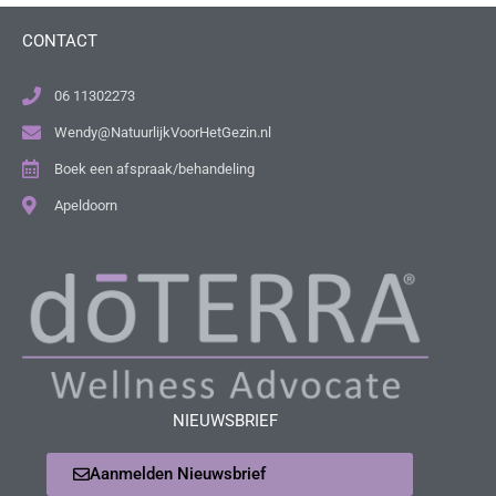
CONTACT
06 11302273
Wendy@NatuurlijkVoorHetGezin.nl
Boek een afspraak/behandeling
Apeldoorn
NIEUWSBRIEF
Aanmelden Nieuwsbrief