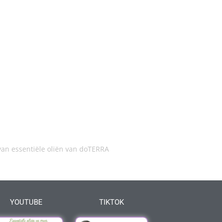
an essentiële oliën van doTERRA
YOUTUBE
TIKTOK