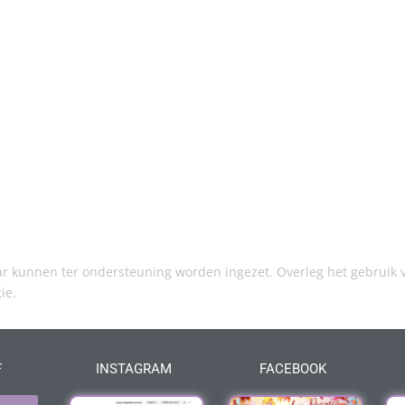
kunnen ter ondersteuning worden ingezet. Overleg het gebruik v
tie.
F
INSTAGRAM
FACEBOOK