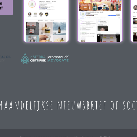
n
ef
 maandelijkse nieuwsbrief of so