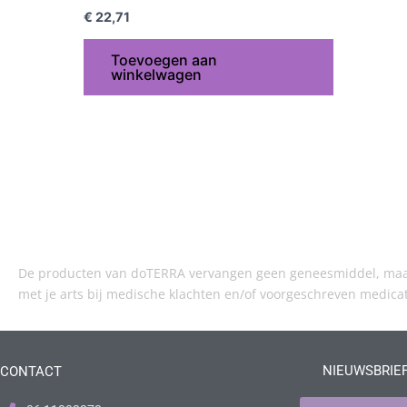
€
22,71
Toevoegen aan
winkelwagen
De producten van doTERRA vervangen geen geneesmiddel, maar 
met je arts bij medische klachten en/of voorgeschreven medica
NIEUWSBRIE
CONTACT