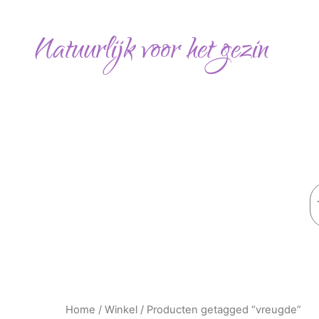
Ga
naar
Natuurlijk voor het gezin
de
inhoud
Z
Home
/
Winkel
/ Producten getagged “vreugde”