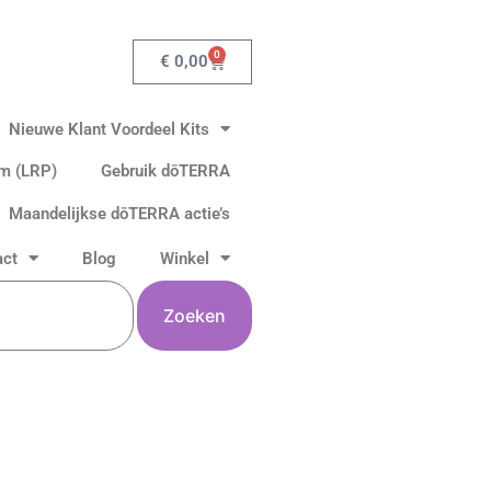
0
Winkelwagen
€
0,00
Nieuwe Klant Voordeel Kits
am (LRP)
Gebruik dōTERRA
Maandelijkse dōTERRA actie’s
act
Blog
Winkel
Zoeken