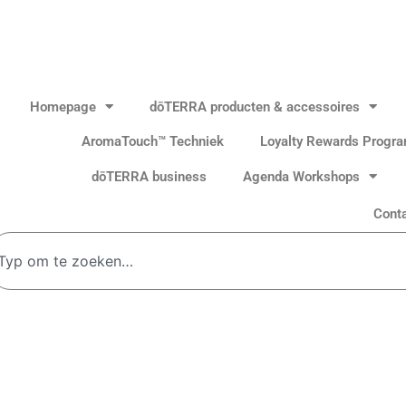
Homepage
dōTERRA producten & accessoires
AromaTouch™ Techniek
Loyalty Rewards Progr
dōTERRA business
Agenda Workshops
Cont
oeken