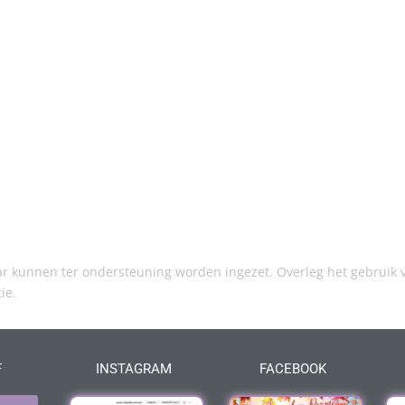
kunnen ter ondersteuning worden ingezet. Overleg het gebruik v
tie.
F
INSTAGRAM
FACEBOOK