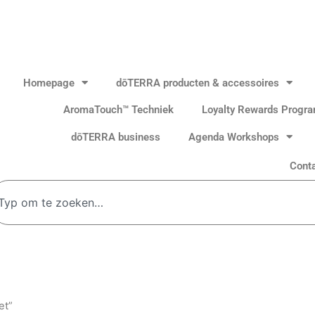
Homepage
dōTERRA producten & accessoires
AromaTouch™ Techniek
Loyalty Rewards Progr
dōTERRA business
Agenda Workshops
Cont
oeken
et”