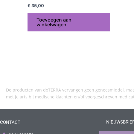
€
35,00
Toevoegen aan
winkelwagen
De producten van doTERRA vervangen geen geneesmiddel, maar 
met je arts bij medische klachten en/of voorgeschreven medica
NIEUWSBRIE
CONTACT