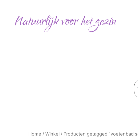
Ga
naar
Natuurlijk voor het gezin
de
inhoud
Z
Home
/
Winkel
/ Producten getagged “voetenbad s