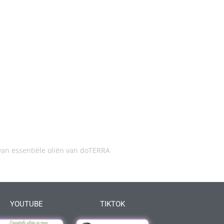
an essentiële oliën van doTERRA
YOUTUBE
TIKTOK