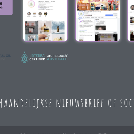
n
ef
 maandelijkse nieuwsbrief of so