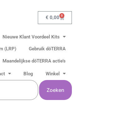
0
Winkelwagen
€
0,00
Nieuwe Klant Voordeel Kits
am (LRP)
Gebruik dōTERRA
Maandelijkse dōTERRA actie’s
act
Blog
Winkel
Zoeken