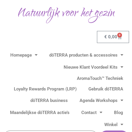
Ga
Natuurlijk voor het gezin
naar
de
inhoud
0
Winkel
€
0,00
Homepage
dōTERRA producten & accessoires
Nieuwe Klant Voordeel Kits
AromaTouch™ Techniek
Loyalty Rewards Program (LRP)
Gebruik dōTERRA
dōTERRA business
Agenda Workshops
Maandelijkse dōTERRA actie’s
Contact
Blog
Winkel