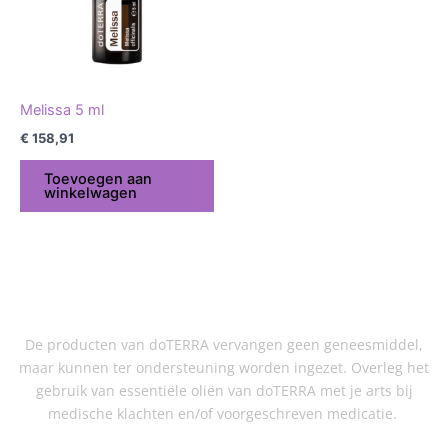
Melissa 5 ml
€
158,91
Toevoegen aan
winkelwagen
De producten van doTERRA vervangen geen geneesmiddel,
maar kunnen ter ondersteuning worden ingezet. Overleg het
gebruik van essentiële oliën van doTERRA met je arts bij
medische klachten en/of voorgeschreven medicatie.