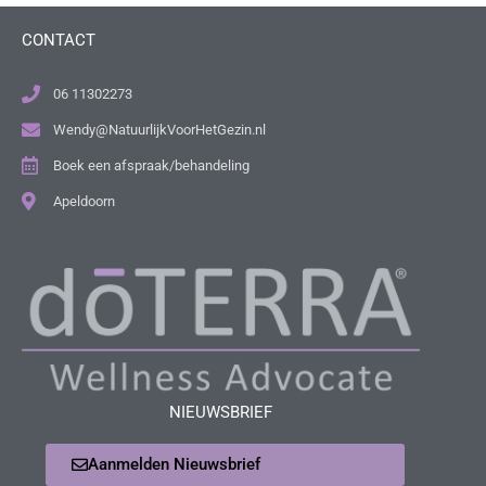
CONTACT
06 11302273
Wendy@NatuurlijkVoorHetGezin.nl
Boek een afspraak/behandeling
Apeldoorn
NIEUWSBRIEF
Aanmelden Nieuwsbrief