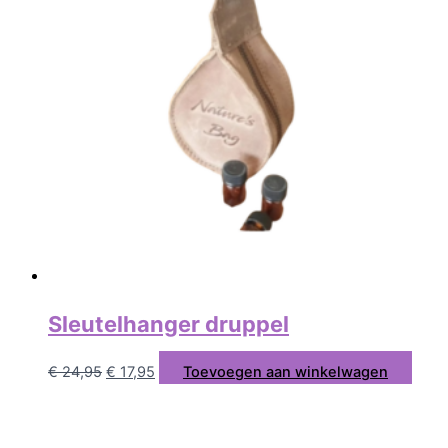
Sleutelhanger druppel
€
24,95
€
17,95
Toevoegen aan winkelwagen