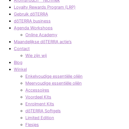
AromaTouch™ Techniek
Loyalty Rewards Program (LRP)
Gebruik dōTERRA
dōTERRA business
Agenda Workshops
Online Academy
Maandelijkse dōTERRA actie’s
Contact
Wie zijn wij
Blog
Winkel
Enkelvoudige essentiële oliën
Meervoudige essentiële oliën
Accessoires
Voordeel Kits
Enrolment Kits
dōTERRA Softgels
Limited Edition
Flesjes