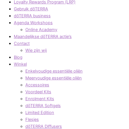
Loyalty Rewards Program (LRP)
Gebruik dōTERRA
dōTERRA business
Agenda Workshops
Online Academy
Maandelijkse dōTERRA actie’s
Contact
Wie zijn wij
Blog
Winkel
Enkelvoudige essentiële oliën
Meervoudige essentiële oliën
Accessoires
Voordeel Kits
Enrolment Kits
dōTERRA Softgels
Limited Edition
Flesjes
dōTERRA Diffusers