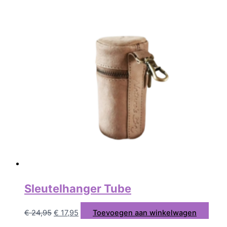
Sleutelhanger Tube
€
24,95
€
17,95
Toevoegen aan winkelwagen