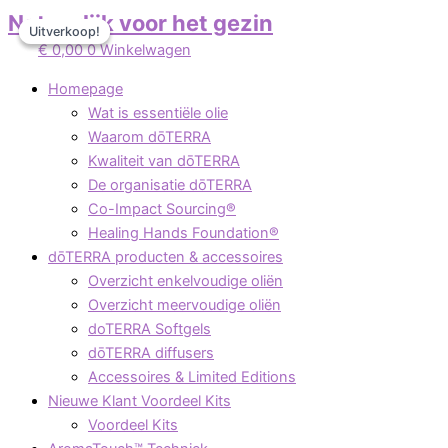
Ga
Oorspronkelijke
Oorspronkelijke
Huidige
Huidige
Gesorteerd
Natuurlijk voor het gezin
Uitverkoop!
Uitverkoop!
naar
prijs
prijs
prijs
prijs
op
€
0,00
0
Winkelwagen
de
was:
was:
is:
is:
populariteit
inhoud
€ 24,95.
€ 24,95.
€ 17,95.
€ 17,95.
Homepage
Wat is essentiële olie
Waarom dōTERRA
Kwaliteit van dōTERRA
De organisatie dōTERRA
Co-Impact Sourcing®
Healing Hands Foundation®​
dōTERRA producten & accessoires
Overzicht enkelvoudige oliën
Overzicht meervoudige oliën
doTERRA Softgels
dōTERRA diffusers
Accessoires & Limited Editions
Nieuwe Klant Voordeel Kits
Voordeel Kits