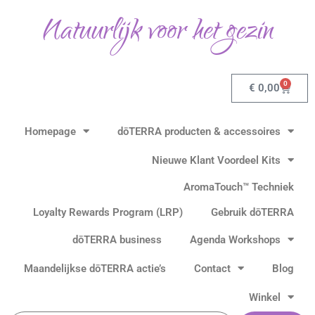
Ga
Natuurlijk voor het gezin
naar
de
inhoud
0
Winkel
€
0,00
Homepage
dōTERRA producten & accessoires
Nieuwe Klant Voordeel Kits
AromaTouch™ Techniek
Loyalty Rewards Program (LRP)
Gebruik dōTERRA
dōTERRA business
Agenda Workshops
Maandelijkse dōTERRA actie’s
Contact
Blog
Winkel