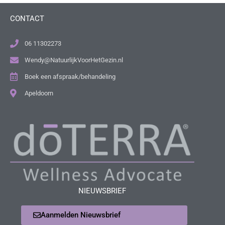
CONTACT
06 11302273
Wendy@NatuurlijkVoorHetGezin.nl
Boek een afspraak/behandeling
Apeldoorn
NIEUWSBRIEF
Aanmelden Nieuwsbrief