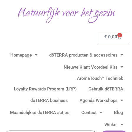
Gesorteerd
Ga
op
Natuurlijk voor het gezin
populariteit
naar
de
inhoud
0
Winkel
€
0,00
Homepage
dōTERRA producten & accessoires
Nieuwe Klant Voordeel Kits
AromaTouch™ Techniek
Loyalty Rewards Program (LRP)
Gebruik dōTERRA
dōTERRA business
Agenda Workshops
Maandelijkse dōTERRA actie’s
Contact
Blog
Winkel