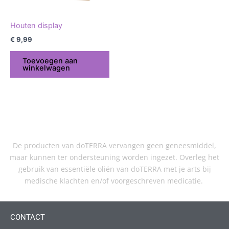
Houten display
€
9,99
Toevoegen aan
winkelwagen
De producten van doTERRA vervangen geen geneesmiddel,
maar kunnen ter ondersteuning worden ingezet. Overleg het
gebruik van essentiële oliën van doTERRA met je arts bij
medische klachten en/of voorgeschreven medicatie.
CONTACT