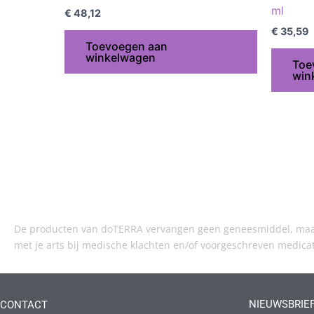
ml
€
48,12
€
35,59
Toevoegen aan
winkelwagen
Toe
win
De producten van doTERRA vervangen geen geneesmiddel, maar 
met je arts bij medische klachten en/of voorgeschreven medica
NIEUWSBRIE
CONTACT