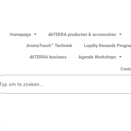
Homepage
dōTERRA producten & accessoires
AromaTouch™ Techniek
Loyalty Rewards Progr
dōTERRA business
Agenda Workshops
Cont
oeken
”