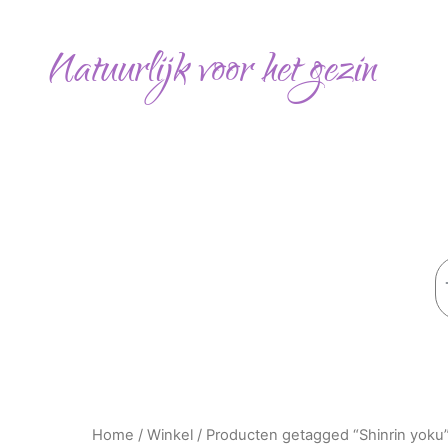
Gesorteerd
Ga
op
naar
populariteit
Natuurlijk voor het gezin
de
inhoud
Z
Home
/
Winkel
/ Producten getagged “Shinrin yoku