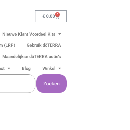
0
Winkelwagen
€
0,00
Nieuwe Klant Voordeel Kits
am (LRP)
Gebruik dōTERRA
Maandelijkse dōTERRA actie’s
act
Blog
Winkel
Zoeken