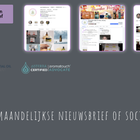
n
ef
 maandelijkse nieuwsbrief of so