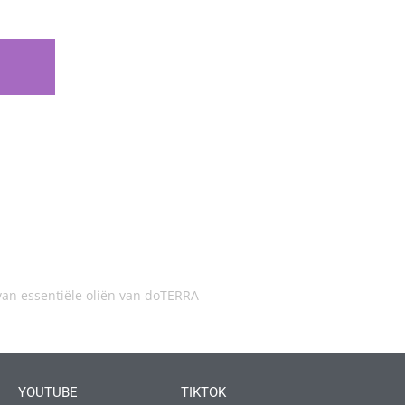
an essentiële oliën van doTERRA
YOUTUBE
TIKTOK