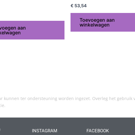
€
53,54
Toevoegen aan
winkelwagen
voegen aan
kelwagen
kunnen ter ondersteuning worden ingezet. Overleg het gebruik v
tie.
F
INSTAGRAM
FACEBOOK