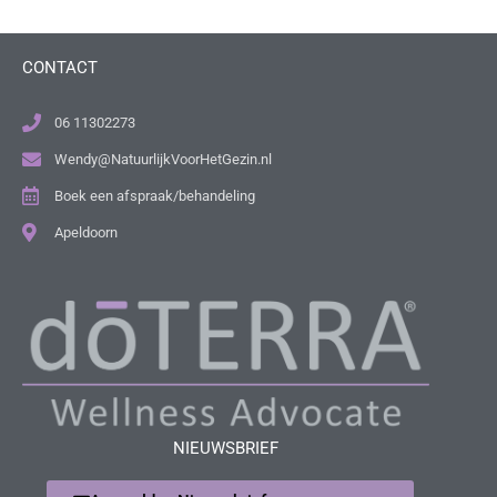
CONTACT
06 11302273
Wendy@NatuurlijkVoorHetGezin.nl
Boek een afspraak/behandeling
Apeldoorn
NIEUWSBRIEF