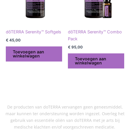
dōTERRA Serenity™ Softgels
dōTERRA Serenity™ Combo
Pack
€
45,00
€
95,00
Toevoegen aan
winkelwagen
Toevoegen aan
winkelwagen
De producten van doTERRA vervangen geen geneesmiddel,
maar kunnen ter ondersteuning worden ingezet. Overleg het
gebruik van essentiële oliën van doTERRA met je arts bij
medische klachten en/of voorgeschreven medicatie.