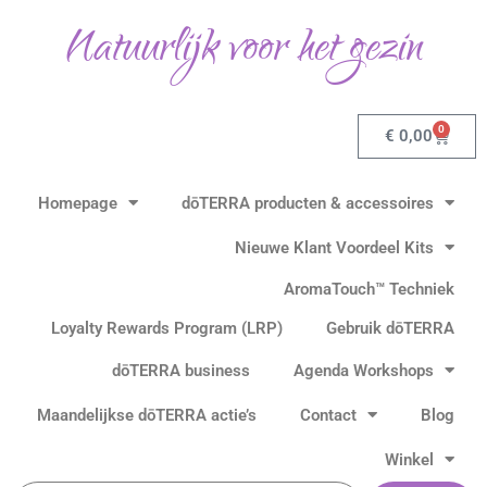
Gesorteerd
Ga
op
Natuurlijk voor het gezin
populariteit
naar
de
inhoud
0
Winkel
€
0,00
Homepage
dōTERRA producten & accessoires
Nieuwe Klant Voordeel Kits
AromaTouch™ Techniek
Loyalty Rewards Program (LRP)
Gebruik dōTERRA
dōTERRA business
Agenda Workshops
Maandelijkse dōTERRA actie’s
Contact
Blog
Winkel