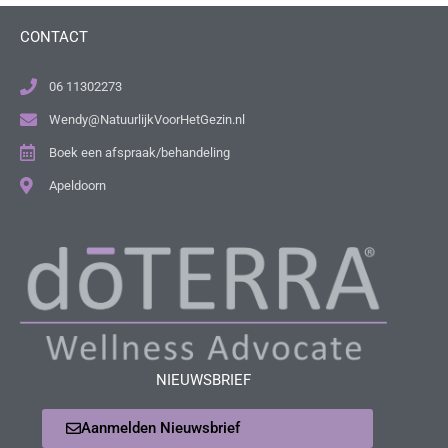
CONTACT
06 11302273
Wendy@NatuurlijkVoorHetGezin.nl
Boek een afspraak/behandeling
Apeldoorn
NIEUWSBRIEF
Aanmelden Nieuwsbrief