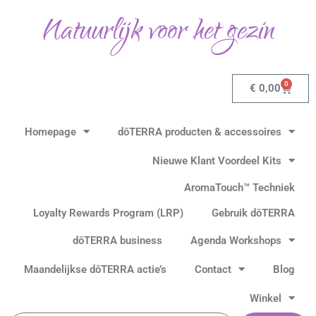
Ga
Natuurlijk voor het gezin
naar
de
inhoud
0
Winkel
€
0,00
Homepage
dōTERRA producten & accessoires
Nieuwe Klant Voordeel Kits
AromaTouch™ Techniek
Loyalty Rewards Program (LRP)
Gebruik dōTERRA
dōTERRA business
Agenda Workshops
Maandelijkse dōTERRA actie’s
Contact
Blog
Winkel