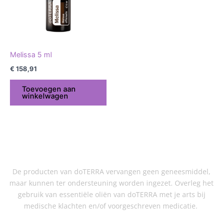
Melissa 5 ml
€
158,91
Toevoegen aan
winkelwagen
De producten van doTERRA vervangen geen geneesmiddel,
maar kunnen ter ondersteuning worden ingezet. Overleg het
gebruik van essentiële oliën van doTERRA met je arts bij
medische klachten en/of voorgeschreven medicatie.