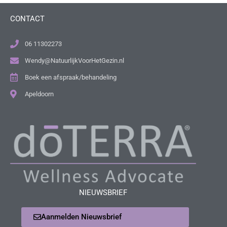
CONTACT
06 11302273
Wendy@NatuurlijkVoorHetGezin.nl
Boek een afspraak/behandeling
Apeldoorn
NIEUWSBRIEF
Aanmelden Nieuwsbrief