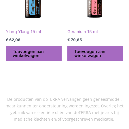
Ylang Ylang 15 ml
Geranium 15 ml
€
62,06
€
79,65
Toevoegen aan
Toevoegen aan
winkelwagen
winkelwagen
De producten van doTERRA vervangen geen geneesmiddel,
maar kunnen ter ondersteuning worden ingezet. Overleg het
gebruik van essentiële oliën van doTERRA met je arts bij
medische klachten en/of voorgeschreven medicatie.