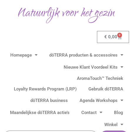
Gesorteerd
Ga
op
Natuurlijk voor het gezin
populariteit
naar
de
inhoud
0
Winkel
€
0,00
Homepage
dōTERRA producten & accessoires
Nieuwe Klant Voordeel Kits
AromaTouch™ Techniek
Loyalty Rewards Program (LRP)
Gebruik dōTERRA
dōTERRA business
Agenda Workshops
Maandelijkse dōTERRA actie’s
Contact
Blog
Winkel