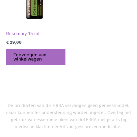
Rosemary 15 ml
€
29,66
Toevoegen aan
winkelwagen
De producten van doTERRA vervangen geen geneesmiddel,
maar kunnen ter ondersteuning worden ingezet. Overleg het
gebruik van essentiële oliën van doTERRA met je arts bij
medische klachten en/of voorgeschreven medicatie.