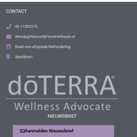
CONTACT
06 11302273
Wendy@NatuurlijkVoorHetGezin.nl
Boek een afspraak/behandeling
Apeldoorn
NIEUWSBRIEF
Aanmelden Nieuwsbrief