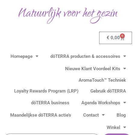
Ga
Natuurlijk voor het gezin
naar
de
inhoud
0
Winkel
€
0,00
Homepage
dōTERRA producten & accessoires
Nieuwe Klant Voordeel Kits
AromaTouch™ Techniek
Loyalty Rewards Program (LRP)
Gebruik dōTERRA
dōTERRA business
Agenda Workshops
Maandelijkse dōTERRA actie’s
Contact
Blog
Winkel