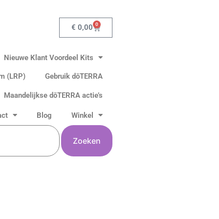
0
Winkelwagen
€
0,00
Nieuwe Klant Voordeel Kits
am (LRP)
Gebruik dōTERRA
Maandelijkse dōTERRA actie’s
act
Blog
Winkel
Zoeken