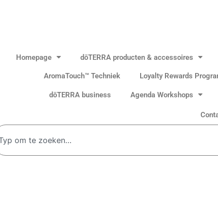
Homepage
dōTERRA producten & accessoires
AromaTouch™ Techniek
Loyalty Rewards Progr
dōTERRA business
Agenda Workshops
Cont
oeken