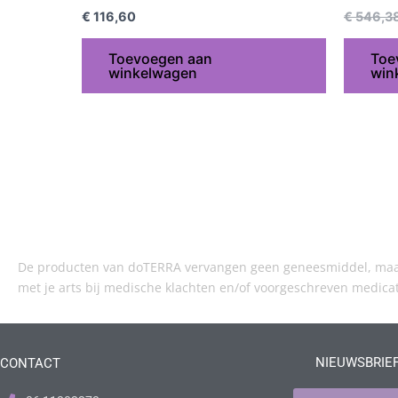
€
116,60
€
546,3
Toevoegen aan
Toe
winkelwagen
win
De producten van doTERRA vervangen geen geneesmiddel, maar 
met je arts bij medische klachten en/of voorgeschreven medica
NIEUWSBRIE
CONTACT