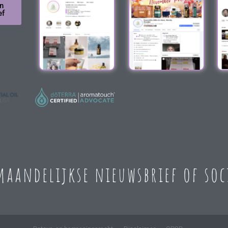
n
ef
 maandelijkse nieuwsbrief of so