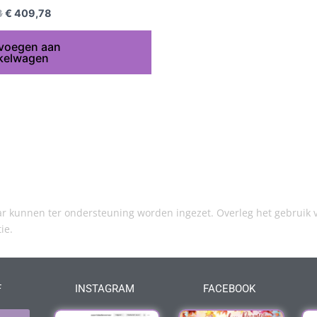
8
€
409,78
voegen aan
kelwagen
kunnen ter ondersteuning worden ingezet. Overleg het gebruik v
tie.
F
INSTAGRAM
FACEBOOK