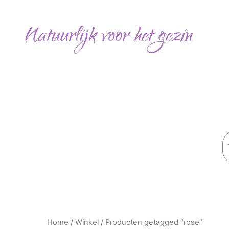
Gesorteerd
Ga
op
naar
populariteit
Natuurlijk voor het gezin
de
inhoud
Z
Home
/
Winkel
/ Producten getagged “rose”