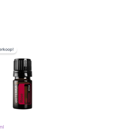
Oorspronkelijke
Huidige
prijs
prijs
erkoop!
was:
is:
€ 546,38.
€ 409,78.
ml