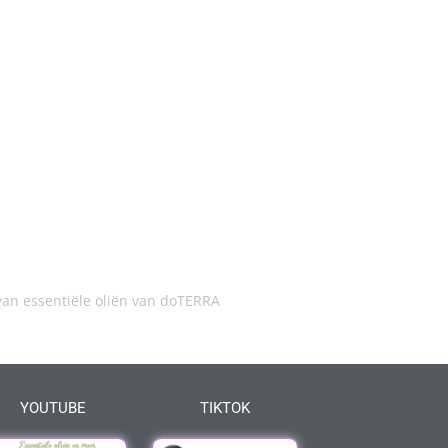
an essentiële oliën van doTERRA
YOUTUBE
TIKTOK