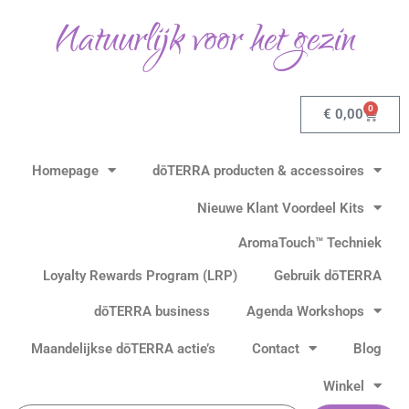
Ga
Natuurlijk voor het gezin
naar
de
inhoud
0
Winkel
€
0,00
Homepage
dōTERRA producten & accessoires
Nieuwe Klant Voordeel Kits
AromaTouch™ Techniek
Loyalty Rewards Program (LRP)
Gebruik dōTERRA
dōTERRA business
Agenda Workshops
Maandelijkse dōTERRA actie’s
Contact
Blog
Winkel