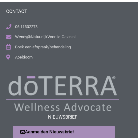
CONTACT
06 11302273
Wendy@NatuurlijkVoorHetGezin.nl
Boek een afspraak/behandeling
Apeldoorn
NIEUWSBRIEF
Aanmelden Nieuwsbrief