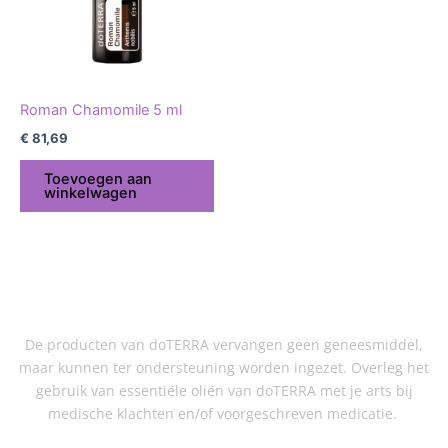
Roman Chamomile 5 ml
€
81,69
Toevoegen aan
winkelwagen
De producten van doTERRA vervangen geen geneesmiddel,
maar kunnen ter ondersteuning worden ingezet. Overleg het
gebruik van essentiële oliën van doTERRA met je arts bij
medische klachten en/of voorgeschreven medicatie.